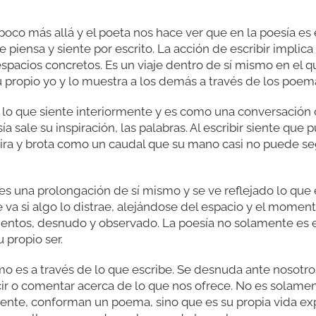
oco más allá y el poeta nos hace ver que en la poesía es 
piensa y siente por escrito. La acción de escribir implica
acios concretos. Es un viaje dentro de sí mismo en el qu
su propio yo y lo muestra a los demás a través de los poem
 lo que siente interiormente y es como una conversación
sía sale su inspiración, las palabras. Al escribir siente qu
spira y brota como un caudal que su mano casi no puede se
 es una prolongación de sí mismo y se ve reflejado lo que e
 va si algo lo distrae, alejándose del espacio y el momento
mentos, desnudo y observado. La poesía no solamente es es
 propio ser.
o es a través de lo que escribe. Se desnuda ante nosotro
r o comentar acerca de lo que nos ofrece. No es solame
nte, conforman un poema, sino que es su propia vida exp