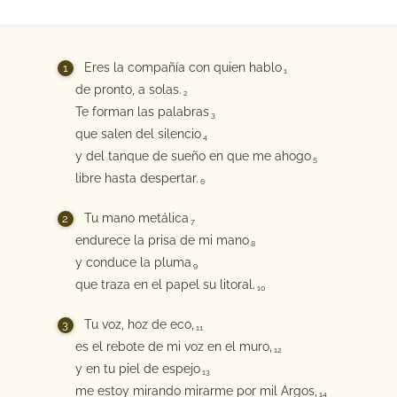
Eres la compañía con quien hablo
1
de pronto, a solas.
2
Te forman las palabras
3
que salen del silencio
4
y del tanque de sueño en que me ahogo
5
libre hasta despertar.
6
Tu mano metálica
7
endurece la prisa de mi mano
8
y conduce la pluma
9
que traza en el papel su litoral.
10
Tu voz, hoz de eco,
11
es el rebote de mi voz en el muro,
12
y en tu piel de espejo
13
me estoy mirando mirarme por mil Argos,
14