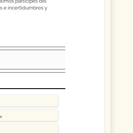
timos partícipes del
s e incertidumbres y
e