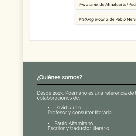
¡Più avanti!
, de Almafuerte (Pedr
Walking around
, de Pablo Ner
¿Quiénes somos?
Desde 2013, Poemario es una referencia de la 
colaboraciones de:
David Rubio
Profesor y consultor literario
Paulo Altamirano
Escritor y traductor literario