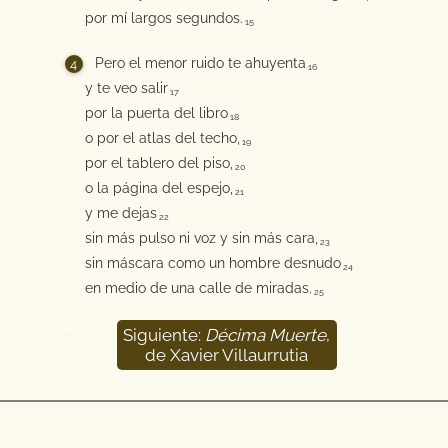
por mí largos segundos.
15
Pero el menor ruido te ahuyenta
16
y te veo salir
17
por la puerta del libro
18
o por el atlas del techo,
19
por el tablero del piso,
20
o la página del espejo,
21
y me dejas
22
sin más pulso ni voz y sin más cara,
23
sin máscara como un hombre desnudo
24
en medio de una calle de miradas.
25
Siguiente:
Décima Muerte
,
26
de Xavier Villaurrutia