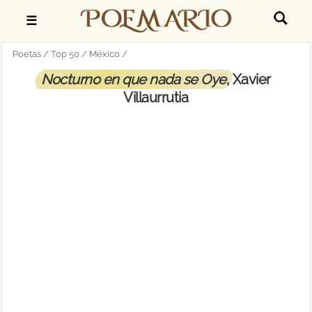
☰
Poetas
Top 50
México
Nocturno en que nada se Oye
, Xavier
Villaurrutia