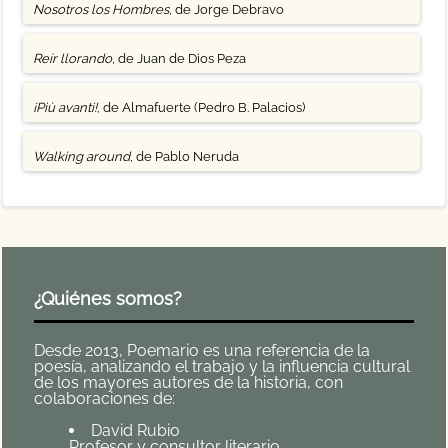
Nosotros los Hombres
, de Jorge Debravo
Reír llorando
, de Juan de Dios Peza
¡Più avanti!
, de Almafuerte (Pedro B. Palacios)
Walking around
, de Pablo Neruda
¿Quiénes somos?
Desde 2013, Poemario es una referencia de la
poesía, analizando el trabajo y la influencia cultural
de los mayores autores de la historia, con
colaboraciones de:
David Rubio
Profesor y consultor literario