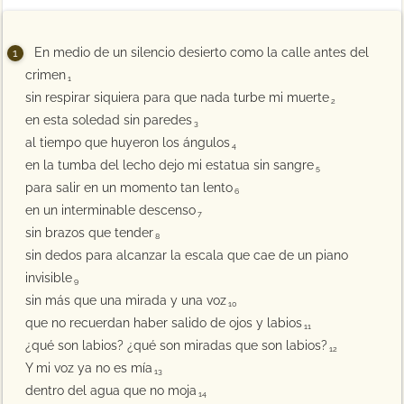
En medio de un silencio desierto como la calle antes del
crimen
1
sin respirar siquiera para que nada turbe mi muerte
2
en esta soledad sin paredes
3
al tiempo que huyeron los ángulos
4
en la tumba del lecho dejo mi estatua sin sangre
5
para salir en un momento tan lento
6
en un interminable descenso
7
sin brazos que tender
8
sin dedos para alcanzar la escala que cae de un piano
invisible
9
sin más que una mirada y una voz
10
que no recuerdan haber salido de ojos y labios
11
¿qué son labios? ¿qué son miradas que son labios?
12
Y mi voz ya no es mía
13
dentro del agua que no moja
14