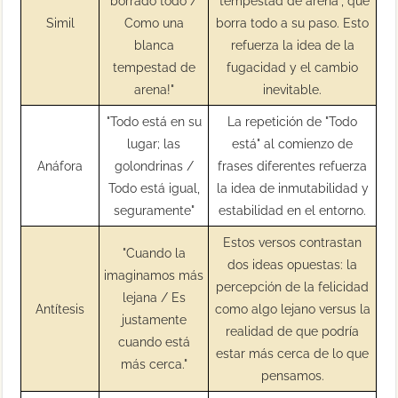
borrado todo /
"tempestad de arena", que
Simil
Como una
borra todo a su paso. Esto
blanca
refuerza la idea de la
tempestad de
fugacidad y el cambio
arena!"
inevitable.
"Todo está en su
La repetición de "Todo
lugar; las
está" al comienzo de
Anáfora
golondrinas /
frases diferentes refuerza
Todo está igual,
la idea de inmutabilidad y
seguramente"
estabilidad en el entorno.
Estos versos contrastan
"Cuando la
dos ideas opuestas: la
imaginamos más
percepción de la felicidad
lejana / Es
Antítesis
como algo lejano versus la
justamente
realidad de que podría
cuando está
estar más cerca de lo que
más cerca."
pensamos.