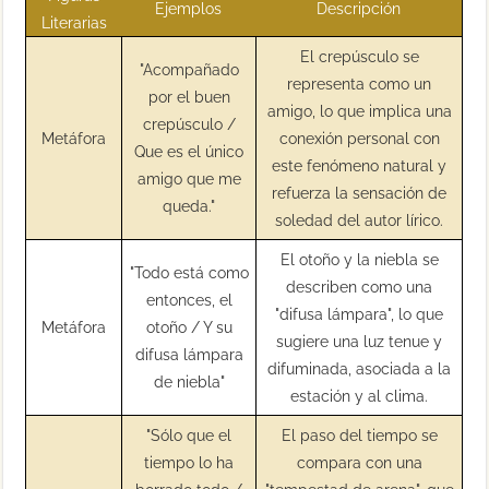
Ejemplos
Descripción
Literarias
El crepúsculo se
"Acompañado
representa como un
por el buen
amigo, lo que implica una
crepúsculo /
Metáfora
conexión personal con
Que es el único
este fenómeno natural y
amigo que me
refuerza la sensación de
queda."
soledad del autor lírico.
El otoño y la niebla se
"Todo está como
describen como una
entonces, el
"difusa lámpara", lo que
Metáfora
otoño / Y su
sugiere una luz tenue y
difusa lámpara
difuminada, asociada a la
de niebla"
estación y al clima.
"Sólo que el
El paso del tiempo se
tiempo lo ha
compara con una