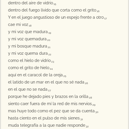
dentro del aire de vidrio
15
dentro del fuego lívido que corta como el grito
16
Y en el juego angustioso de un espejo frente a otro
17
cae mi voz
18
y mi voz que madura
19
y mi voz quemadura
20
y mi bosque madura
21
y mi voz quema dura
22
como el hielo de vidrio
23
como el grito de hielo
24
aquí en el caracol de la oreja
25
el latido de un mar en el que no sé nada
26
en el que no se nada
27
porque he dejado pies y brazos en la orilla
28
siento caer fuera de mí la red de mis nervios
29
mas huye todo como el pez que se da cuenta
30
hasta ciento en el pulso de mis sienes
31
muda telegrafía a la que nadie responde
32