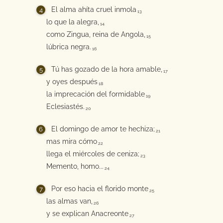
El alma ahíta cruel inmola
13
lo que la alegra,
14
como Zingua, reina de Angola,
15
lúbrica negra.
16
Tú has gozado de la hora amable,
17
y oyes después
18
la imprecación del formidable
19
Eclesiastés.
20
El domingo de amor te hechiza;
21
mas mira cómo
22
llega el miércoles de ceniza;
23
Memento, homo...
24
Por eso hacia el florido monte
25
las almas van,
26
y se explican Anacreonte
27