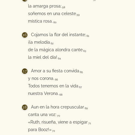
la amarga prosa;
58
soñemos en una celeste
59
mística rosa.
60
Cojamos la flor del instante;
61
¡la melodía
62
de la mágica alondra cante
63
la miel del día!
64
Amor a su fiesta convida
65
y nos corona.
66
Todos tenemos en la vida
67
nuestra Verona.
68
Aun en la hora crepuscular
69
canta una voz:
70
«Ruth, risueña, viene a espigar
71
para Booz!»
72