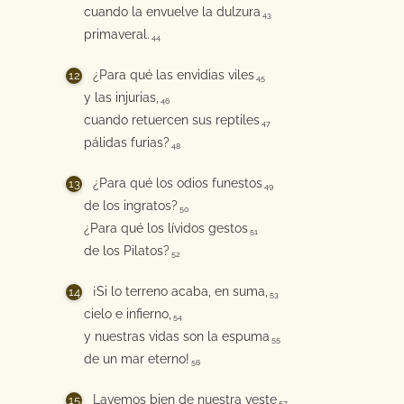
cuando la envuelve la dulzura
43
primaveral.
44
¿Para qué las envidias viles
45
y las injurias,
46
cuando retuercen sus reptiles
47
pálidas furias?
48
¿Para qué los odios funestos
49
de los ingratos?
50
¿Para qué los lívidos gestos
51
de los Pilatos?
52
¡Si lo terreno acaba, en suma,
53
cielo e infierno,
54
y nuestras vidas son la espuma
55
de un mar eterno!
56
Lavemos bien de nuestra veste
57