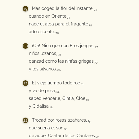
Mas coged la flor del instante,
73
cuando en Oriente
74
nace el alba para el fragante
75
adolescente.
76
¡Oh! Niño que con Eros juegas,
77
niños lozanos,
78
danzad como las ninfas griegas
79
y los silvanos.
80
El viejo tiempo todo roe
81
y va de prisa;
82
sabed vencerle, Cintia, Cloe
83
y Cidalisa.
84
Trocad por rosas azahares,
85
que suena el son
86
de aquel Cantar de los Cantares
87