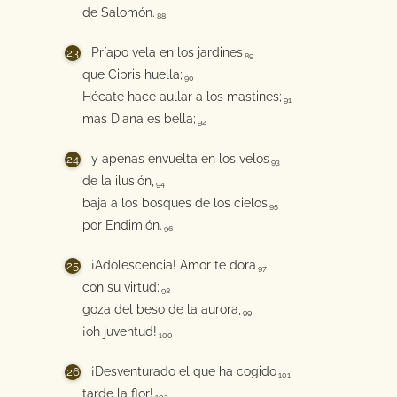
de Salomón.
88
Príapo vela en los jardines
89
que Cipris huella;
90
Hécate hace aullar a los mastines;
91
mas Diana es bella;
92
y apenas envuelta en los velos
93
de la ilusión,
94
baja a los bosques de los cielos
95
por Endimión.
96
¡Adolescencia! Amor te dora
97
con su virtud;
98
goza del beso de la aurora,
99
¡oh juventud!
100
¡Desventurado el que ha cogido
101
tarde la flor!