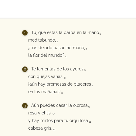
Tú, que estás la barba en la mano
1
meditabundo,
2
¿has dejado pasar, hermano,
3
la flor del mundo?
4
Te lamentas de los ayeres
5
con quejas vanas:
6
¡aún hay promesas de placeres
7
en los mañanas!
8
Aún puedes casar la olorosa
9
rosa y el lis,
10
y hay mirtos para tu orgullosa
11
cabeza gris.
12