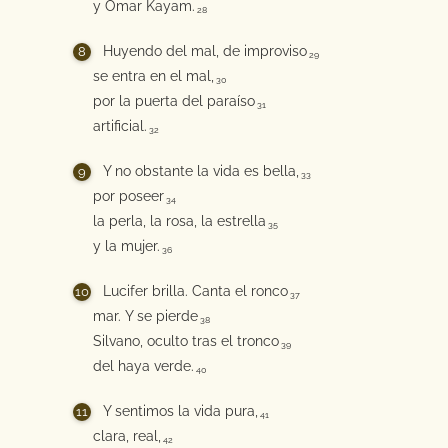
y Omar Kayam.
28
Huyendo del mal, de improviso
29
se entra en el mal,
30
por la puerta del paraíso
31
artificial.
32
Y no obstante la vida es bella,
33
por poseer
34
la perla, la rosa, la estrella
35
y la mujer.
36
Lucifer brilla. Canta el ronco
37
mar. Y se pierde
38
Silvano, oculto tras el tronco
39
del haya verde.
40
Y sentimos la vida pura,
41
clara, real,
42