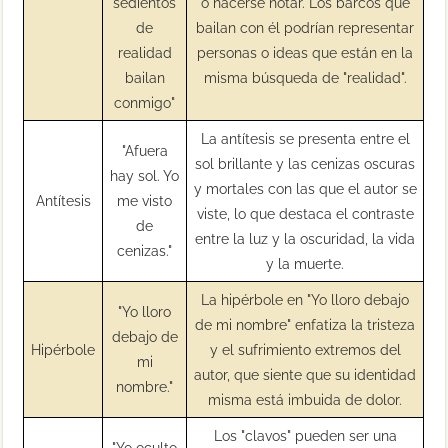
sedientos
o hacerse notar. Los barcos que
de
bailan con él podrían representar
realidad
personas o ideas que están en la
bailan
misma búsqueda de "realidad".
conmigo"
La antítesis se presenta entre el
"Afuera
sol brillante y las cenizas oscuras
hay sol. Yo
y mortales con las que el autor se
Antítesis
me visto
viste, lo que destaca el contraste
de
entre la luz y la oscuridad, la vida
cenizas."
y la muerte.
La hipérbole en "Yo lloro debajo
"Yo lloro
de mi nombre" enfatiza la tristeza
debajo de
Hipérbole
y el sufrimiento extremos del
mi
autor, que siente que su identidad
nombre."
misma está imbuida de dolor.
Los "clavos" pueden ser una
"Yo oculto