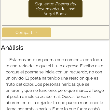
Siguiente:
Poema del
15
desencanto
, de José
Ángel Buesa
Compartir +
Análisis
Estamos ante un poema que comienza con todo
lo contrario de lo que el título expresa. Escribo esto
porque el poema se inicia con un recuerdo, no con
un olvido. El poeta ha tenido una relación que es
fruto del dolor. Dos personas heridas que se
unieron y que no funcionó, pero que marcó a fuego
al poeta e incluso acabó mal. Quizás fuese el
aburrimiento, la dejadez lo que puedo mantener la
llama por ambas partes. Fuera lo que fuera acabó