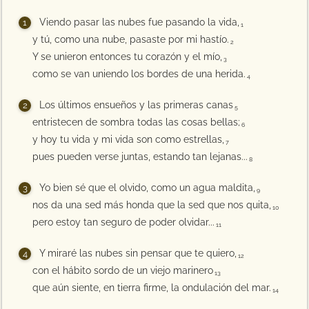
Viendo pasar las nubes fue pasando la vida,
1
y tú, como una nube, pasaste por mi hastío.
2
Y se unieron entonces tu corazón y el mío,
3
como se van uniendo los bordes de una herida.
4
Los últimos ensueños y las primeras canas
5
entristecen de sombra todas las cosas bellas;
6
y hoy tu vida y mi vida son como estrellas,
7
pues pueden verse juntas, estando tan lejanas...
8
Yo bien sé que el olvido, como un agua maldita,
9
nos da una sed más honda que la sed que nos quita,
10
pero estoy tan seguro de poder olvidar...
11
Y miraré las nubes sin pensar que te quiero,
12
con el hábito sordo de un viejo marinero
13
que aún siente, en tierra firme, la ondulación del mar.
14