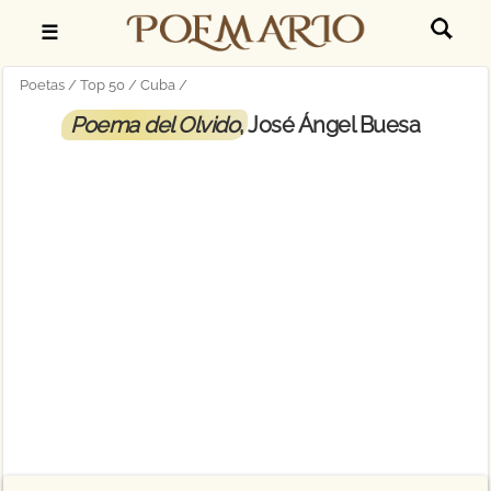
☰
Poetas
Top 50
Cuba
Poema del Olvido
, José Ángel Buesa