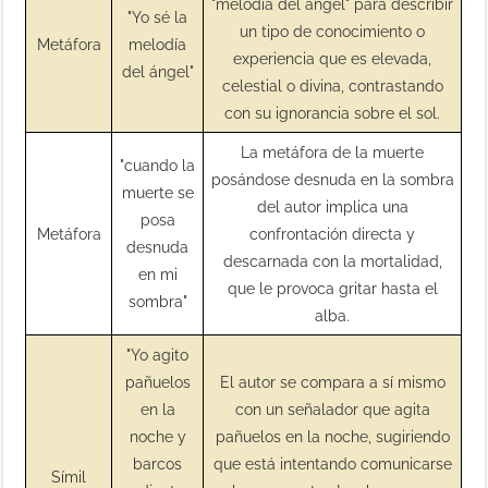
"melodía del ángel" para describir
"Yo sé la
un tipo de conocimiento o
Metáfora
melodía
experiencia que es elevada,
del ángel"
celestial o divina, contrastando
con su ignorancia sobre el sol.
La metáfora de la muerte
"cuando la
posándose desnuda en la sombra
muerte se
del autor implica una
posa
Metáfora
confrontación directa y
desnuda
descarnada con la mortalidad,
en mi
que le provoca gritar hasta el
sombra"
alba.
"Yo agito
pañuelos
El autor se compara a sí mismo
en la
con un señalador que agita
noche y
pañuelos en la noche, sugiriendo
barcos
que está intentando comunicarse
Símil