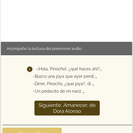
Acompañe la lectura del poema en audio
-¡Hola, Pinocho!, ¿qué haces ahí?
1
-Busco una joya que ayer perdí.
2
-Dime, Pinocho, ¿que joya?, di.
3
-Un pedacito de mi nariz.
4
Siguiente:
Amanecer
, de
5
Dora Alonso