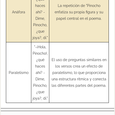
haces
La repetición de "Pinocho
Anáfora
ahí? -
enfatiza su propia figura y su
Dime,
papel central en el poema.
Pinocho,
¿que
joya?, di."
"-¡Hola,
Pinocho!,
¿qué
El uso de preguntas similares en
haces
los versos crea un efecto de
Paralelismo
ahí? -
paralelismo, lo que proporciona
Dime,
una estructura rítmica y conecta
Pinocho,
las diferentes partes del poema.
¿que
joya?, di."