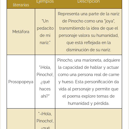
Ejemplos
Descripción
literarias
Representa una parte de la nariz
"Un
de Pinocho como una "joya",
pedacito
transmitiendo la idea de que el
Metáfora
de mi
personaje valora su humanidad,
nariz."
que está reflejada en la
disminución de su nariz.
Pinocho, una marioneta, adquiere
"¡Hola,
la capacidad de hablar y actuar
Pinocho!,
como una persona real de carne
Prosopopeya
¿qué
y hueso. Esta personificación da
haces
vida al personaje y permite que
ahí?"
el poema explore temas de
humanidad y pérdida.
"-¡Hola,
Pinocho!,
¿qué