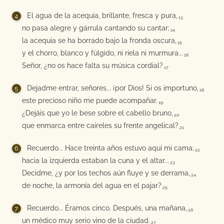
El agua de la acequia, brillante, fresca y pura,
13
no pasa alegre y gárrula cantando su cantar;
14
la acequia se ha borrado bajo la fronda oscura,
15
y el chorro, blanco y fúlgido, ni riela ni murmura...
16
Señor, ¿no os hace falta su música cordial?
17
Dejadme entrar, señores... ¡por Dios! Si os importuno,
18
este precioso niño me puede acompañar.
19
¿Dejáis que yo le bese sobre el cabello bruno,
20
que enmarca entre caireles su frente angelical?
21
Recuerdo... Hace treinta años estuvo aquí mi cama;
22
hacia la izquierda estaban la cuna y el altar...
23
Decidme, ¿y por los techos aún fluye y se derrama,
24
de noche, la armonía del agua en el pajar?
25
Recuerdo... Éramos cinco. Después, una mañana,
26
un médico muy serio vino de la ciudad.
27