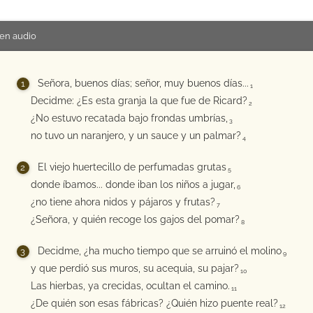
en audio
Señora, buenos días; señor, muy buenos días...
1
Decidme: ¿Es esta granja la que fue de Ricard?
2
¿No estuvo recatada bajo frondas umbrías,
3
no tuvo un naranjero, y un sauce y un palmar?
4
El viejo huertecillo de perfumadas grutas
5
donde íbamos... donde iban los niños a jugar,
6
¿no tiene ahora nidos y pájaros y frutas?
7
¿Señora, y quién recoge los gajos del pomar?
8
Decidme, ¿ha mucho tiempo que se arruinó el molino
9
y que perdió sus muros, su acequia, su pajar?
10
Las hierbas, ya crecidas, ocultan el camino.
11
¿De quién son esas fábricas? ¿Quién hizo puente real?
12