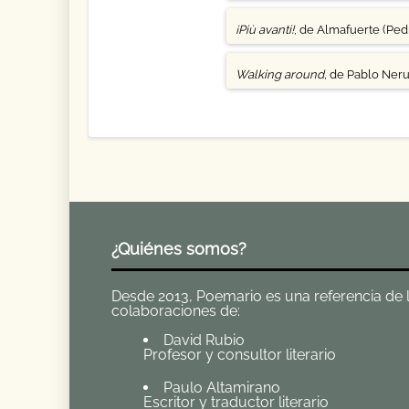
¡Più avanti!
, de Almafuerte (Pedr
Walking around
, de Pablo Ner
¿Quiénes somos?
Desde 2013, Poemario es una referencia de la 
colaboraciones de:
David Rubio
Profesor y consultor literario
Paulo Altamirano
Escritor y traductor literario