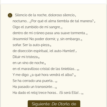
Silencio de la noche, doloroso silencio
1
nocturno... ¿Por qué el alma tiembla de tal manera?
2
Oigo el zumbido de mi sangre,
3
dentro de mi cráneo pasa una suave tormenta.
4
¡Insomnio! No poder dormir, y, sin embargo,
5
soñar. Ser la auto-pieza
6
de disección espiritual, ¡el auto-Hamlet!
7
Diluir mi tristeza
8
en un vino de noche
9
en el maravilloso cristal de las tinieblas...
10
Y me digo: ¿a qué hora vendrá el alba?
11
Se ha cerrado una puerta...
12
Ha pasado un transeúnte...
13
Ha dado el reloj trece horas... ¡Si será Ella!...
14
Siguiente:
De Otoño
, de
15