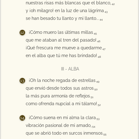
nuestras risas más blancas que el blanco,
42
y ¡oh milagro! en la luz de una lágrima
43
se han besado tu llanto y mi llanto...
44
¡Cómo muero las últimas millas
45
que me ataban al tren del pasado!
46
¡Qué frescura me mueve a quedarme
47
en el alba que tú me has brindado!
48
III - ALBA
¡Oh la noche regada de estrellas
49
que envió desde todos sus astros
50
la más pura armonía de reflejos
51
como ofrenda nupcial a mi tálamo!
52
¡Cómo suena en mi alma la clara
53
vibración pasional de mi amado,
54
que se abrió todo en surcos inmensos
55