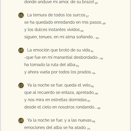
donde anduve mi amor, de su brazo!
56
La ternura de todos los surcos
57
se ha quedado enredando en mis pasos,
58
y los dulces instantes vividos
59
siguen, tenues, en mi alma soñando...
60
La emoción que brotó de su vida
61
-que fue en mí manantial desbordado-,
62
ha tomado la ruta del alba
63
y ahora vuela por todos los prados.
64
Ya la noche se fue; queda el velo
65
que al recuerdo se enlaza, apretado,
66
y nos mira en estrellas dormidas
67
desde el cielo en nosotros rondando...
68
Ya la noche se fue; y a las nuevas
69
emociones del alba se ha atado.
70