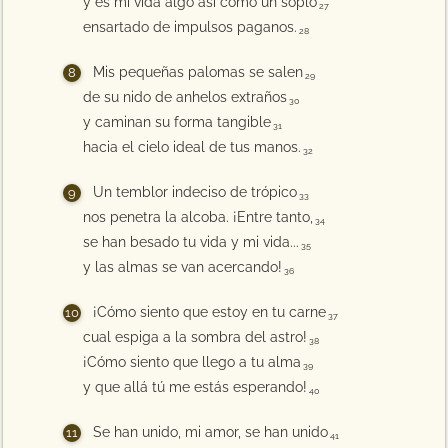
y es mi vida algo así como un soplo
27
ensartado de impulsos paganos.
28
Mis pequeñas palomas se salen
29
de su nido de anhelos extraños
30
y caminan su forma tangible
31
hacia el cielo ideal de tus manos.
32
Un temblor indeciso de trópico
33
nos penetra la alcoba. ¡Entre tanto,
34
se han besado tu vida y mi vida...
35
y las almas se van acercando!
36
¡Cómo siento que estoy en tu carne
37
cual espiga a la sombra del astro!
38
¡Cómo siento que llego a tu alma
39
y que allá tú me estás esperando!
40
Se han unido, mi amor, se han unido
41