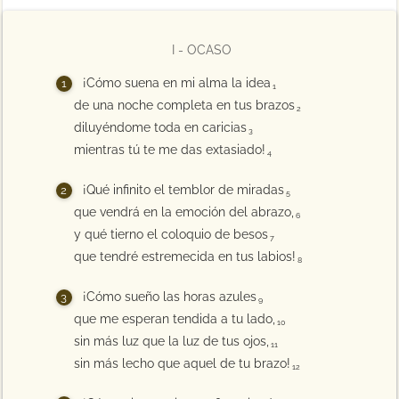
I - OCASO
¡Cómo suena en mi alma la idea
1
de una noche completa en tus brazos
2
diluyéndome toda en caricias
3
mientras tú te me das extasiado!
4
¡Qué infinito el temblor de miradas
5
que vendrá en la emoción del abrazo,
6
y qué tierno el coloquio de besos
7
que tendré estremecida en tus labios!
8
¡Cómo sueño las horas azules
9
que me esperan tendida a tu lado,
10
sin más luz que la luz de tus ojos,
11
sin más lecho que aquel de tu brazo!
12