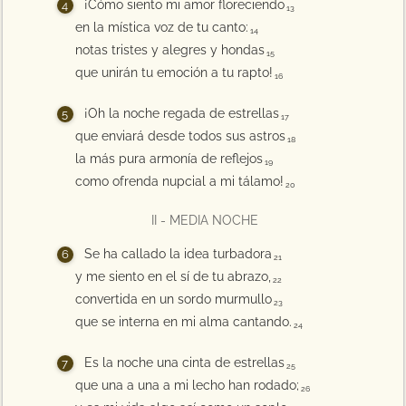
¡Cómo siento mi amor floreciendo
13
en la mística voz de tu canto:
14
notas tristes y alegres y hondas
15
que unirán tu emoción a tu rapto!
16
¡Oh la noche regada de estrellas
17
que enviará desde todos sus astros
18
la más pura armonía de reflejos
19
como ofrenda nupcial a mi tálamo!
20
II - MEDIA NOCHE
Se ha callado la idea turbadora
21
y me siento en el sí de tu abrazo,
22
convertida en un sordo murmullo
23
que se interna en mi alma cantando.
24
Es la noche una cinta de estrellas
25
que una a una a mi lecho han rodado;
26