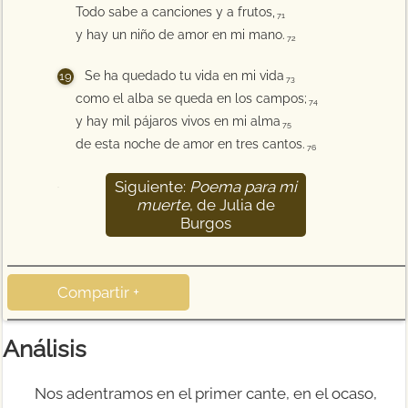
Todo sabe a canciones y a frutos,
71
y hay un niño de amor en mi mano.
72
Se ha quedado tu vida en mi vida
73
como el alba se queda en los campos;
74
y hay mil pájaros vivos en mi alma
75
de esta noche de amor en tres cantos.
76
Siguiente:
Poema para mi
77
muerte
, de Julia de
Burgos
Compartir +
Análisis
Nos adentramos en el primer cante, en el ocaso,