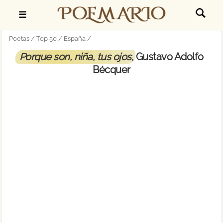
☰
Poetas
Top 50
España
Porque son, niña, tus ojos
, Gustavo Adolfo
Bécquer