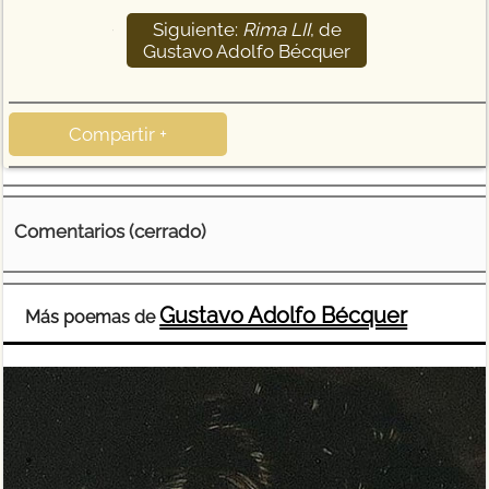
Siguiente:
Rima LII
, de
15
Gustavo Adolfo Bécquer
Compartir +
Comentarios (cerrado)
Gustavo Adolfo Bécquer
Más poemas de