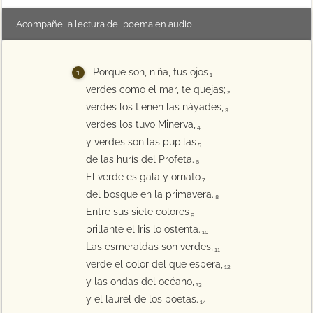
Acompañe la lectura del poema en audio
Porque son, niña, tus ojos
1
verdes como el mar, te quejas;
2
verdes los tienen las náyades,
3
verdes los tuvo Minerva,
4
y verdes son las pupilas
5
de las hurís del Profeta.
6
El verde es gala y ornato
7
del bosque en la primavera.
8
Entre sus siete colores
9
brillante el Iris lo ostenta.
10
Las esmeraldas son verdes,
11
verde el color del que espera,
12
y las ondas del océano,
13
y el laurel de los poetas.
14