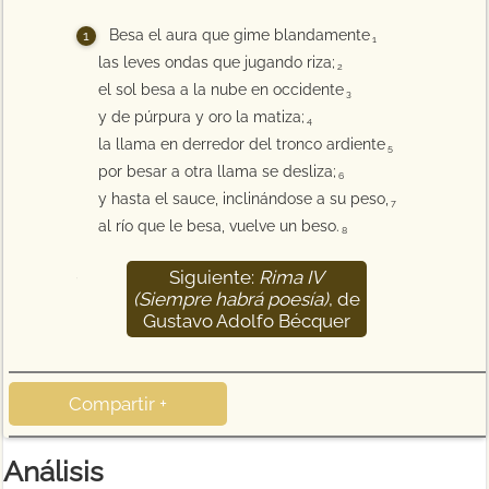
Besa el aura que gime blandamente
1
las leves ondas que jugando riza;
2
el sol besa a la nube en occidente
3
y de púrpura y oro la matiza;
4
la llama en derredor del tronco ardiente
5
por besar a otra llama se desliza;
6
y hasta el sauce, inclinándose a su peso,
7
al río que le besa, vuelve un beso.
8
Siguiente:
Rima IV
9
(Siempre habrá poesía)
, de
Gustavo Adolfo Bécquer
Compartir +
Análisis