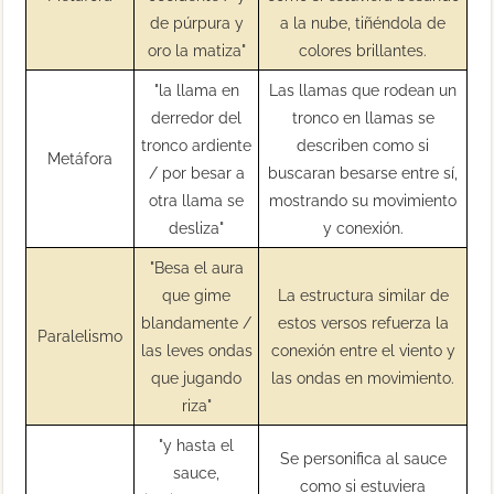
de púrpura y
a la nube, tiñéndola de
oro la matiza"
colores brillantes.
"la llama en
Las llamas que rodean un
derredor del
tronco en llamas se
tronco ardiente
describen como si
Metáfora
/ por besar a
buscaran besarse entre sí,
otra llama se
mostrando su movimiento
desliza"
y conexión.
"Besa el aura
que gime
La estructura similar de
blandamente /
estos versos refuerza la
Paralelismo
las leves ondas
conexión entre el viento y
que jugando
las ondas en movimiento.
riza"
"y hasta el
Se personifica al sauce
sauce,
como si estuviera