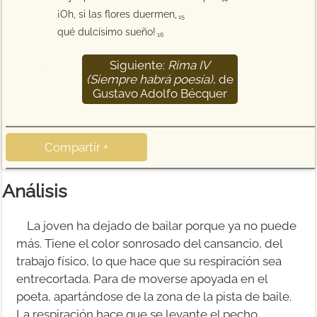
¡Oh, si las flores duermen,
15
qué dulcísimo sueño!
16
Siguiente:
Rima IV
17
(Siempre habrá poesía)
, de
Gustavo Adolfo Bécquer
Compartir +
Análisis
La joven ha dejado de bailar porque ya no puede
más. Tiene el color sonrosado del cansancio, del
trabajo físico, lo que hace que su respiración sea
entrecortada. Para de moverse apoyada en el
poeta, apartándose de la zona de la pista de baile.
La respiración hace que se levante el pecho,