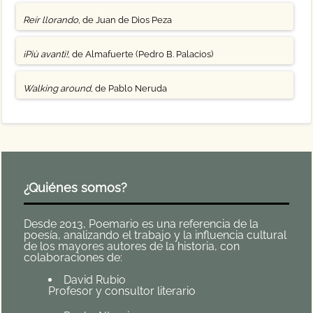
Reír llorando
, de Juan de Dios Peza
¡Più avanti!
, de Almafuerte (Pedro B. Palacios)
Walking around
, de Pablo Neruda
¿Quiénes somos?
Desde 2013, Poemario es una referencia de la
poesía, analizando el trabajo y la influencia cultural
de los mayores autores de la historia, con
colaboraciones de:
David Rubio
Profesor y consultor literario