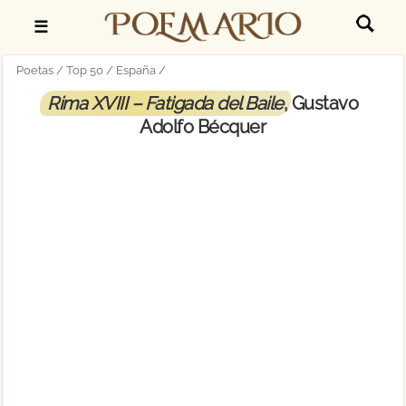
☰
Poetas
Top 50
España
Rima XVIII – Fatigada del Baile
, Gustavo
Adolfo Bécquer