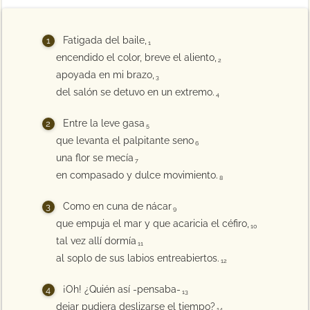
Fatigada del baile,
1
encendido el color, breve el aliento,
2
apoyada en mi brazo,
3
del salón se detuvo en un extremo.
4
Entre la leve gasa
5
que levanta el palpitante seno
6
una flor se mecía
7
en compasado y dulce movimiento.
8
Como en cuna de nácar
9
que empuja el mar y que acaricia el céfiro,
10
tal vez allí dormía
11
al soplo de sus labios entreabiertos.
12
¡Oh! ¿Quién así -pensaba-
13
dejar pudiera deslizarse el tiempo?
14