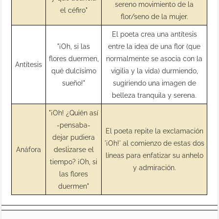
sereno movimiento de la
el céfiro"
flor/seno de la mujer.
El poeta crea una antítesis
"¡Oh, si las
entre la idea de una flor (que
flores duermen,
normalmente se asocia con la
Antítesis
qué dulcísimo
vigilia y la vida) durmiendo,
sueño!"
sugiriendo una imagen de
belleza tranquila y serena.
"¡Oh! ¿Quién así
-pensaba-
El poeta repite la exclamación
dejar pudiera
'¡Oh!' al comienzo de estas dos
Anáfora
deslizarse el
líneas para enfatizar su anhelo
tiempo? ¡Oh, si
y admiración.
las flores
duermen"