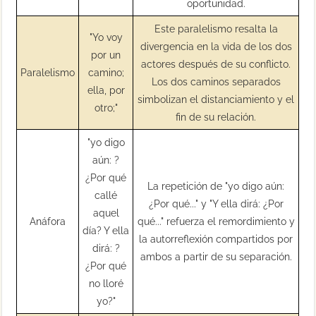
oportunidad.
Este paralelismo resalta la
"Yo voy
divergencia en la vida de los dos
por un
actores después de su conflicto.
Paralelismo
camino;
Los dos caminos separados
ella, por
simbolizan el distanciamiento y el
otro;"
fin de su relación.
"yo digo
aún: ?
¿Por qué
La repetición de "yo digo aún:
callé
¿Por qué..." y "Y ella dirá: ¿Por
aquel
Anáfora
qué..." refuerza el remordimiento y
día? Y ella
la autorreflexión compartidos por
dirá: ?
ambos a partir de su separación.
¿Por qué
no lloré
yo?"