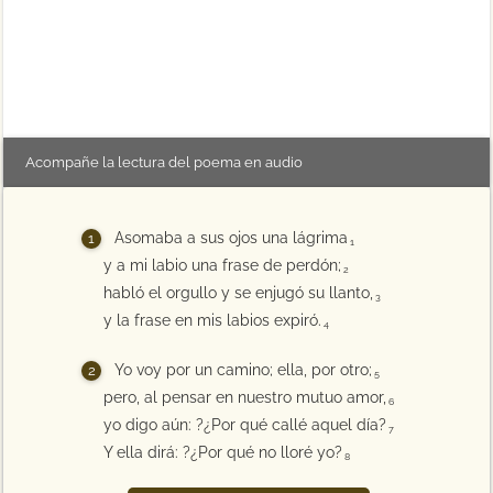
Acompañe la lectura del poema en audio
Asomaba a sus ojos una lágrima
1
y a mi labio una frase de perdón;
2
habló el orgullo y se enjugó su llanto,
3
y la frase en mis labios expiró.
4
Yo voy por un camino; ella, por otro;
5
pero, al pensar en nuestro mutuo amor,
6
yo digo aún: ?¿Por qué callé aquel día?
7
Y ella dirá: ?¿Por qué no lloré yo?
8