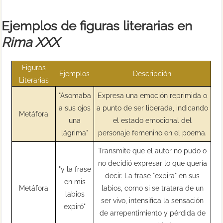
Ejemplos de figuras literarias en
Rima XXX
Figuras
Ejemplos
Descripción
Literarias
"Asomaba
Expresa una emoción reprimida o
a sus ojos
a punto de ser liberada, indicando
Metáfora
una
el estado emocional del
lágrima"
personaje femenino en el poema.
Transmite que el autor no pudo o
no decidió expresar lo que quería
"y la frase
decir. La frase "expira" en sus
en mis
Metáfora
labios, como si se tratara de un
labios
ser vivo, intensifica la sensación
expiró"
de arrepentimiento y pérdida de