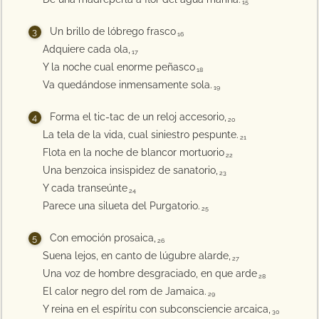
15
Un brillo de lóbrego frasco
16
Adquiere cada ola,
17
Y la noche cual enorme peñasco
18
Va quedándose inmensamente sola.
19
Forma el tic-tac de un reloj accesorio,
20
La tela de la vida, cual siniestro pespunte.
21
Flota en la noche de blancor mortuorio
22
Una benzoica insispidez de sanatorio,
23
Y cada transeúnte
24
Parece una silueta del Purgatorio.
25
Con emoción prosaica,
26
Suena lejos, en canto de lúgubre alarde,
27
Una voz de hombre desgraciado, en que arde
28
El calor negro del rom de Jamaica.
29
Y reina en el espíritu con subconsciencie arcaica,
30