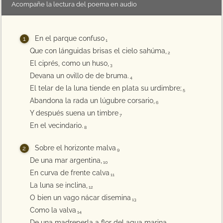
Acompañe la lectura del poema en audio
En el parque confuso
1
Que con lánguidas brisas el cielo sahúma,
2
El ciprés, como un huso,
3
Devana un ovillo de de bruma.
4
El telar de la luna tiende en plata su urdimbre;
5
Abandona la rada un lúgubre corsario,
6
Y después suena un timbre
7
En el vecindario.
8
Sobre el horizonte malva
9
De una mar argentina,
10
En curva de frente calva
11
La luna se inclina,
12
O bien un vago nácar disemina
13
Como la valva
14
De una madreperla a flor del agua marina.