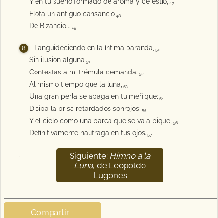
Y en tu sueño formado de aroma y de estío,
47
Flota un antiguo cansancio
48
De Bizancio...
49
Languideciendo en la íntima baranda,
50
Sin ilusión alguna
51
Contestas a mi trémula demanda.
52
Al mismo tiempo que la luna,
53
Una gran perla se apaga en tu meñique;
54
Disipa la brisa retardados sonrojos;
55
Y el cielo como una barca que se va a pique,
56
Definitivamente naufraga en tus ojos.
57
Siguiente:
Himno a la
58
Luna
, de Leopoldo
Lugones
Compartir +