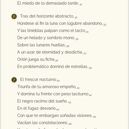
El miedo de lo demasiado tarde.
31
Tras del horizonte abstracto,
32
Húndese al fin la luna con lúgubre abandono,
33
Y las tinieblas palpan como el tacto
34
De un helado y sombrío mono.
35
Sobre las lunares huellas,
36
A un azar de eternidad y desdicha,
37
Orión juega su ficha
38
En problemático dominó de estrellas.
39
El frescor nocturno
40
Triunfa de tu amoroso empeño,
41
Y domina tu frente con peso taciturno
42
El negro racimo del sueño.
43
En el fugaz desvarío
44
Con que te embargan soñadas visiones,
45
Vacilan las constelaciones;
46