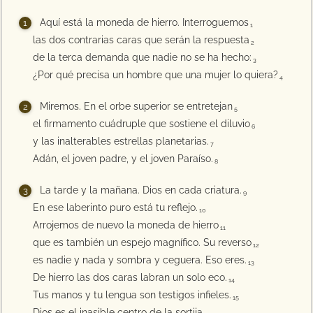
Aquí está la moneda de hierro. Interroguemos
1
las dos contrarias caras que serán la respuesta
2
de la terca demanda que nadie no se ha hecho:
3
¿Por qué precisa un hombre que una mujer lo quiera?
4
Miremos. En el orbe superior se entretejan
5
el firmamento cuádruple que sostiene el diluvio
6
y las inalterables estrellas planetarias.
7
Adán, el joven padre, y el joven Paraíso.
8
La tarde y la mañana. Dios en cada criatura.
9
En ese laberinto puro está tu reflejo.
10
Arrojemos de nuevo la moneda de hierro
11
que es también un espejo magnífico. Su reverso
12
es nadie y nada y sombra y ceguera. Eso eres.
13
De hierro las dos caras labran un solo eco.
14
Tus manos y tu lengua son testigos infieles.
15
Dios es el inasible centro de la sortija.