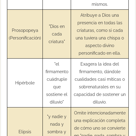
mismos.
Atribuye a Dios una
presencia en todas las
"Dios en
Prosopopeya
criaturas, como si cada
cada
(Personificación)
una tuviera una chispa o
criatura"
aspecto divino
personificado en ella.
"el
Exagera la idea del
firmamento
firmamento, dándole
cuádruple
cualidades casi míticas o
Hipérbole
que
sobrenaturales en su
sostiene el
capacidad de sostener un
diluvio"
diluvio.
Omite intencionadamente
"y nadie y
una explicación completa
nada y
de cómo uno se convierte
Elipsis
sombra y
en "nadie, nada, sombra y