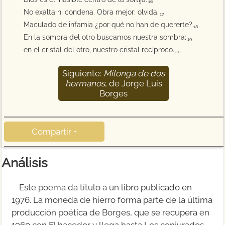
16
No exalta ni condena. Obra mejor: olvida.
17
Maculado de infamia ¿por qué no han de quererte?
18
En la sombra del otro buscamos nuestra sombra;
19
en el cristal del otro, nuestro cristal recíproco.
20
Siguiente:
Milonga de dos
21
hermanos
, de Jorge Luis
Borges
Compartir +
Análisis
Este poema da título a un libro publicado en
1976. La moneda de hierro forma parte de la última
producción poética de Borges, que se recupera en
1960 con El hacedor y llega hasta Los conjurados