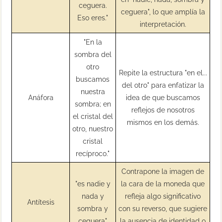
ceguera.
ceguera", lo que amplía la
Eso eres."
interpretación.
"En la
sombra del
otro
Repite la estructura "en el...
buscamos
del otro" para enfatizar la
nuestra
Anáfora
idea de que buscamos
sombra; en
reflejos de nosotros
el cristal del
mismos en los demás.
otro, nuestro
cristal
recíproco."
Contrapone la imagen de
"es nadie y
la cara de la moneda que
nada y
refleja algo significativo
Antítesis
sombra y
con su reverso, que sugiere
ceguera"
la ausencia de identidad o