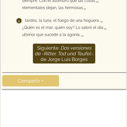
siempre. Con el asombro que las cosas
10
elementales dejan, las hermosas
11
tardes, la luna, el fuego de una hoguera.
12
¿Quién es el mar, quién soy? Lo sabré el día
13
ulterior que sucede a la agonía.
14
Siguiente:
Dos versiones
15
de -Ritter, Tod und Teufel-
,
de Jorge Luis Borges
Compartir +