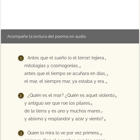
Acompañe la lectura del poema en audio
Antes que el sueño (o el terror) tejiera
1
mitologías y cosmogonías,
2
antes que el tiempo se acuñara en días,
3
el mar, el siempre mar, ya estaba y era.
4
¿Quién es el mar? ¿Quién es aquel violento
5
y antiguo ser que roe los pilares
6
de la tierra y es uno y muchos mares
7
y abismo y resplandor y azar y viento?
8
Quien lo mira lo ve por vez primera,
9