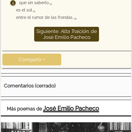
que sin saberlo
13
es el sol
14
entre el rumor de las frondas.
15
Siguiente:
Alta Traición
, de
16
José Emilio Pacheco
Compartir +
Comentarios (cerrado)
José Emilio Pacheco
Más poemas de