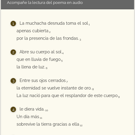
Acompañe la lectura del poema en audio
La muchacha desnuda toma el sol
1
apenas cubierta
2
por la presencia de las frondas.
3
Abre su cuerpo al sol
4
que en lluvia de fuego
5
la llena de luz.
6
Entre sus ojos cerrados
7
la eternidad se vuelve instante de oro.
8
La luz nació para que el resplandor de este cuerpo
9
le diera vida.
10
Un día más
11
sobrevive la tierra gracias a ella
12