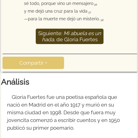
sé todo, porque vino un mensajero
36
y me dejó una cruz para la vida
37
—para la muerte me dejó un misterio.
38
Siguiente:
Mi abuela es un
39
hada
, de Gloria Fuertes
Compartir +
Análisis
Gloria Fuertes fue una poetisa española que
nació en Madrid en el año 1917 y murió en su
misma ciudad en 1998. Desde que fuera muy
jovencita comenzó a escribir cuentos y en 1950
publicó su primer poemario.