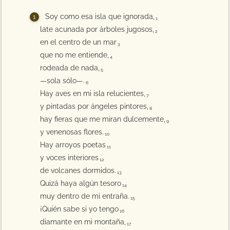
Soy como esa isla que ignorada,
1
late acunada por árboles jugosos,
2
en el centro de un mar
3
que no me entiende,
4
rodeada de nada,
5
—sola sólo—.
6
Hay aves en mi isla relucientes,
7
y pintadas por ángeles pintores,
8
hay fieras que me miran dulcemente,
9
y venenosas flores.
10
Hay arroyos poetas
11
y voces interiores
12
de volcanes dormidos.
13
Quizá haya algún tesoro
14
muy dentro de mi entraña.
15
¡Quién sabe si yo tengo
16
diamante en mi montaña,
17