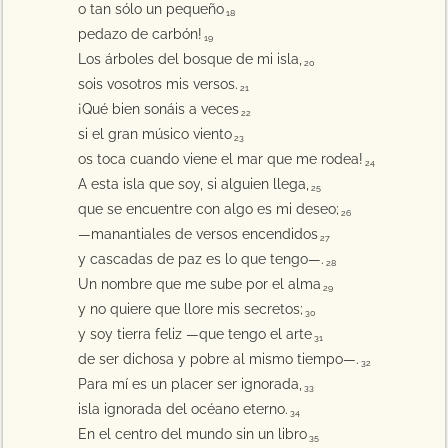
o tan sólo un pequeño
18
pedazo de carbón!
19
Los árboles del bosque de mi isla,
20
sois vosotros mis versos.
21
¡Qué bien sonáis a veces
22
si el gran músico viento
23
os toca cuando viene el mar que me rodea!
24
A esta isla que soy, si alguien llega,
25
que se encuentre con algo es mi deseo;
26
—manantiales de versos encendidos
27
y cascadas de paz es lo que tengo—.
28
Un nombre que me sube por el alma
29
y no quiere que llore mis secretos;
30
y soy tierra feliz —que tengo el arte
31
de ser dichosa y pobre al mismo tiempo—.
32
Para mí es un placer ser ignorada,
33
isla ignorada del océano eterno.
34
En el centro del mundo sin un libro
35