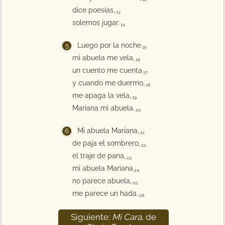
dice poesías,
13
solemos jugar.
14
Luego por la noche
15
mi abuela me vela,
16
un cuento me cuenta
17
y cuando me duermo,
18
me apaga la vela,
19
Mariana mi abuela.
20
Mi abuela Mariana,
21
de paja el sombrero,
22
el traje de pana,
23
mi abuela Mariana
24
no parece abuela,
25
me parece un hada.
26
Siguiente:
Mi Cara
, de
27