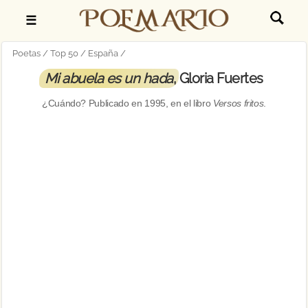
☰
Poetas
Top 50
España
Mi abuela es un hada
, Gloria Fuertes
¿Cuándo? Publicado en
1995
, en el libro
Versos fritos
.