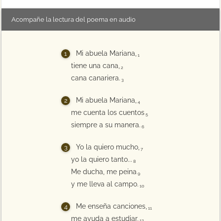
Acompañe la lectura del poema en audio
Mi abuela Mariana,
1
tiene una cana,
2
cana canariera.
3
Mi abuela Mariana,
4
me cuenta los cuentos
5
siempre a su manera.
6
Yo la quiero mucho,
7
yo la quiero tanto...
8
Me ducha, me peina
9
y me lleva al campo.
10
Me enseña canciones,
11
me ayuda a estudiar,
12