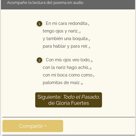
Acompañe la lectura del poema en audio
En mi cara redondita
1
tengo ojos y nariz,
2
y también una boquita
3
para hablar y para reír.
4
Con mis ojos veo todo,
5
con la nariz hago achís,
6
con mi boca como como
7
palomitas de maíz.
8
Siguiente:
Todo el Pasado
,
9
de Gloria Fuertes
Compartir +