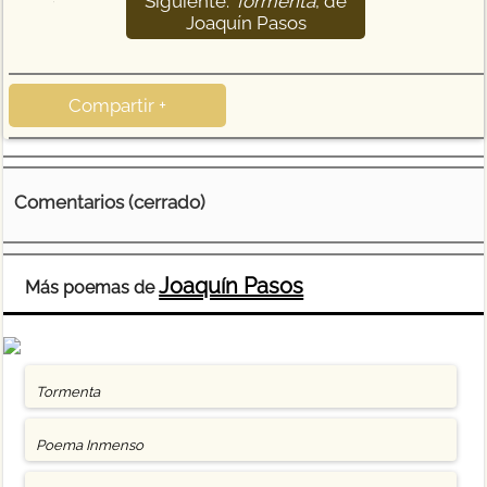
Siguiente:
Tormenta
, de
15
Joaquín Pasos
Compartir +
Comentarios (cerrado)
Joaquín Pasos
Más poemas de
Tormenta
Poema Inmenso