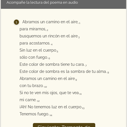
Acompañe la lectura del poema en audio
Abramos un camino en el aire,
1
para mirarnos,
2
busquemos un rincón en el aire
3
para acostarnos.
4
Sin luz en el cuerpo
5
sólo con fuego.
6
Este color de sombra tiene tu cara.
7
Este color de sombra es la sombra de tu alma.
8
Abramos un camino en el aire
9
con tu brazo.
10
Si no te ven mis ojos, que te vea
11
mi carne.
12
¡Ah! No tenemos luz en el cuerpo
13
Tenemos fuego.
14