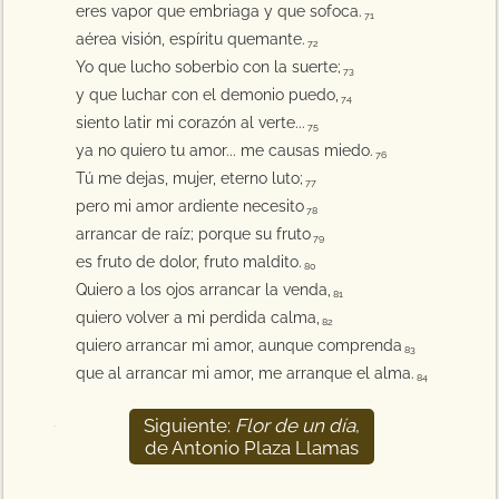
eres vapor que embriaga y que sofoca.
71
aérea visión, espíritu quemante.
72
Yo que lucho soberbio con la suerte;
73
y que luchar con el demonio puedo,
74
siento latir mi corazón al verte...
75
ya no quiero tu amor... me causas miedo.
76
Tú me dejas, mujer, eterno luto;
77
pero mi amor ardiente necesito
78
arrancar de raíz; porque su fruto
79
es fruto de dolor, fruto maldito.
80
Quiero a los ojos arrancar la venda,
81
quiero volver a mi perdida calma,
82
quiero arrancar mi amor, aunque comprenda
83
que al arrancar mi amor, me arranque el alma.
84
Siguiente:
Flor de un día
,
85
de Antonio Plaza Llamas