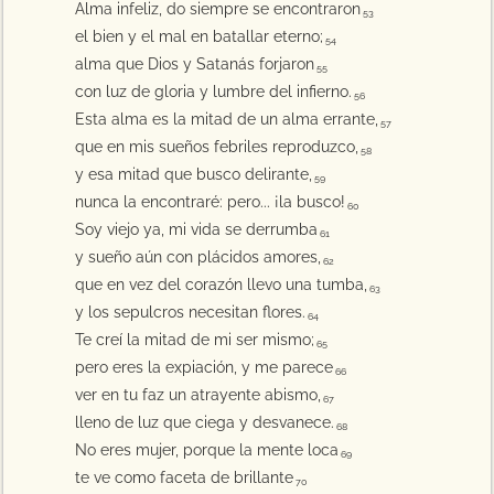
Alma infeliz, do siempre se encontraron
53
el bien y el mal en batallar eterno;
54
alma que Dios y Satanás forjaron
55
con luz de gloria y lumbre del infierno.
56
Esta alma es la mitad de un alma errante,
57
que en mis sueños febriles reproduzco,
58
y esa mitad que busco delirante,
59
nunca la encontraré: pero... ¡la busco!
60
Soy viejo ya, mi vida se derrumba
61
y sueño aún con plácidos amores,
62
que en vez del corazón llevo una tumba,
63
y los sepulcros necesitan flores.
64
Te creí la mitad de mi ser mismo;
65
pero eres la expiación, y me parece
66
ver en tu faz un atrayente abismo,
67
lleno de luz que ciega y desvanece.
68
No eres mujer, porque la mente loca
69
te ve como faceta de brillante
70