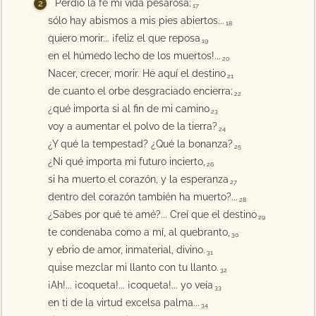
Perdió la fe mi vida pesarosa;
17
sólo hay abismos a mis pies abiertos...
18
quiero morir... ¡feliz el que reposa
19
en el húmedo lecho de los muertos!...
20
Nacer, crecer, morir. He aquí el destino
21
de cuanto el orbe desgraciado encierra;
22
¿qué importa si al fin de mi camino
23
voy a aumentar el polvo de la tierra?
24
¿Y qué la tempestad? ¿Qué la bonanza?
25
¿Ni qué importa mi futuro incierto,
26
si ha muerto el corazón, y la esperanza
27
dentro del corazón también ha muerto?...
28
¿Sabes por qué te amé?... Creí que el destino
29
te condenaba como a mí, al quebranto,
30
y ebrio de amor, inmaterial, divino.
31
quise mezclar mi llanto con tu llanto.
32
¡Ah!... ¡coqueta!... ¡coqueta!... yo veía
33
en ti de la virtud excelsa palma...
34