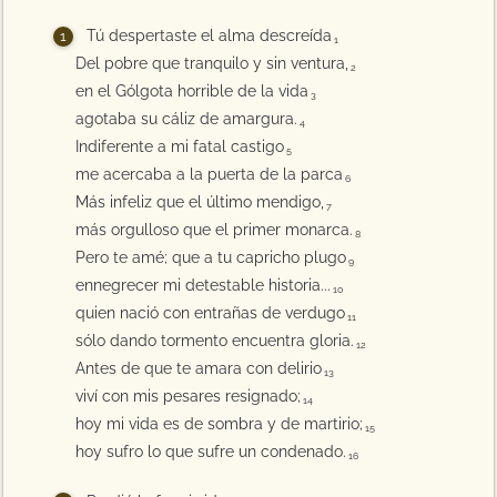
Tú despertaste el alma descreída
1
Del pobre que tranquilo y sin ventura,
2
en el Gólgota horrible de la vida
3
agotaba su cáliz de amargura.
4
Indiferente a mi fatal castigo
5
me acercaba a la puerta de la parca
6
Más infeliz que el último mendigo,
7
más orgulloso que el primer monarca.
8
Pero te amé; que a tu capricho plugo
9
ennegrecer mi detestable historia...
10
quien nació con entrañas de verdugo
11
sólo dando tormento encuentra gloria.
12
Antes de que te amara con delirio
13
viví con mis pesares resignado;
14
hoy mi vida es de sombra y de martirio;
15
hoy sufro lo que sufre un condenado.
16