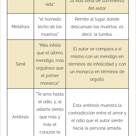
la vida llena de sufrimiento
vida"
del autor.
"el húmedo
Remite al lugar donde
Metáfora
lecho de los
descansan los muertos, es
muertos"
decir, la tumba.
"Más infeliz
El autor se compara a sí
que el último
mismo con un mendigo en
mendigo, más
Símil
términos de infelicidad y con
orgulloso que
un monarca en términos de
el primer
orgullo.
monarca"
"Te amo hasta
el odio, y, al
Esta antítesis muestra la
odiarte siento
contradicción entre el amor y
Antítesis
que más y
el odio que el autor siente
más el
hacia la persona amada.
corazón te