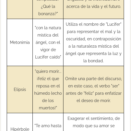
¿Qué la
acerca de la vida y el futuro.
bonanza?"
Utiliza el nombre de "Lucifer"
"con la natura
para representar el mal y la
mística del
oscuridad, en contraposición
Metonimia
ángel, con el
a la naturaleza mística del
vigor de
ángel que representa la luz y
Lucifer caído"
la bondad.
"quiero morir...
¡feliz el que
Omite una parte del discurso,
reposa en el
en este caso, el verbo "ser"
Elipsis
húmedo lecho
antes de "feliz" para enfatizar
de los
el deseo de morir.
muertos!"
Exagerar el sentimiento, de
"Te amo hasta
modo que su amor se
Hipérbole