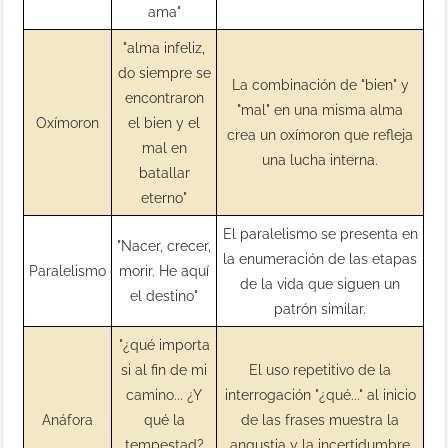
ama"
"alma infeliz,
do siempre se
La combinación de "bien" y
encontraron
"mal" en una misma alma
Oxímoron
el bien y el
crea un oxímoron que refleja
mal en
una lucha interna.
batallar
eterno"
El paralelismo se presenta en
"Nacer, crecer,
la enumeración de las etapas
Paralelismo
morir. He aquí
de la vida que siguen un
el destino"
patrón similar.
"¿qué importa
si al fin de mi
El uso repetitivo de la
camino... ¿Y
interrogación "¿qué..." al inicio
Anáfora
qué la
de las frases muestra la
tempestad?
angustia y la incertidumbre