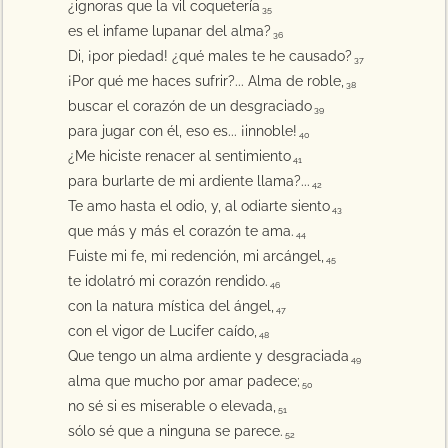
¿ignoras que la vil coquetería
35
es el infame lupanar del alma?
36
Di, ¡por piedad! ¿qué males te he causado?
37
¡Por qué me haces sufrir?... Alma de roble,
38
buscar el corazón de un desgraciado
39
para jugar con él, eso es... ¡innoble!
40
¿Me hiciste renacer al sentimiento
41
para burlarte de mi ardiente llama?...
42
Te amo hasta el odio, y, al odiarte siento
43
que más y más el corazón te ama.
44
Fuiste mi fe, mi redención, mi arcángel,
45
te idolatró mi corazón rendido.
46
con la natura mística del ángel,
47
con el vigor de Lucifer caído,
48
Que tengo un alma ardiente y desgraciada
49
alma que mucho por amar padece;
50
no sé si es miserable o elevada,
51
sólo sé que a ninguna se parece.
52