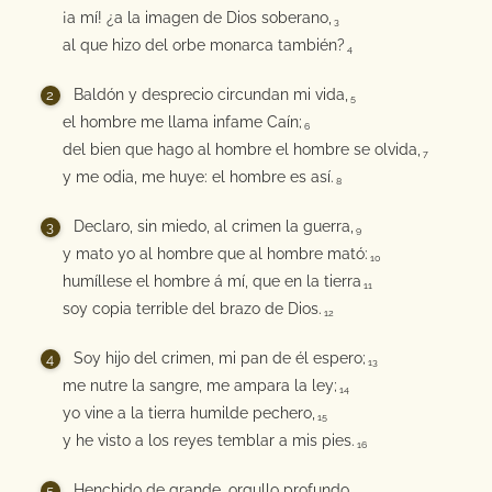
¡a mí! ¿a la imagen de Dios soberano,
3
al que hizo del orbe monarca también?
4
Baldón y desprecio circundan mi vida,
5
el hombre me llama infame Caín;
6
del bien que hago al hombre el hombre se olvida,
7
y me odia, me huye: el hombre es así.
8
Declaro, sin miedo, al crimen la guerra,
9
y mato yo al hombre que al hombre mató:
10
humíllese el hombre á mí, que en la tierra
11
soy copia terrible del brazo de Dios.
12
Soy hijo del crimen, mi pan de él espero;
13
me nutre la sangre, me ampara la ley;
14
yo vine a la tierra humilde pechero,
15
y he visto a los reyes temblar a mis pies.
16
Henchido de grande, orgullo profundo,