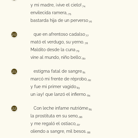
y mi madre, ¡vive el cielo!
74
envilecida ramera,
75
bastarda hija de un perverso
76
que en afrentoso cadalso
77
mató el verdugo, su yerno.
78
Maldito desde la cuna
79
vine al mundo, niño bello;
80
estigma fatal de sangre
81
marcó mi frente de réprobo,
82
y fue mi primer vagido
83
un ¡ay! que lanzó el infierno.
84
Con leche infame nutrióme
85
la prostituta en su seno,
86
y me regaló el ostiaco,
87
oliendo a sangre, mil besos.
88