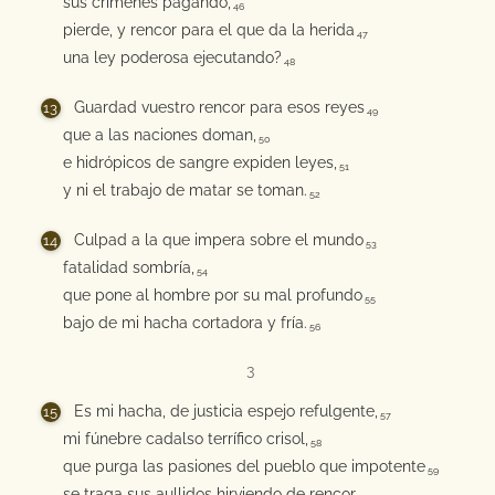
sus crímenes pagando,
46
pierde, y rencor para el que da la herida
47
una ley poderosa ejecutando?
48
Guardad vuestro rencor para esos reyes
49
que a las naciones doman,
50
e hidrópicos de sangre expiden leyes,
51
y ni el trabajo de matar se toman.
52
Culpad a la que impera sobre el mundo
53
fatalidad sombría,
54
que pone al hombre por su mal profundo
55
bajo de mi hacha cortadora y fría.
56
3
Es mi hacha, de justicia espejo refulgente,
57
mi fúnebre cadalso terrífico crisol,
58
que purga las pasiones del pueblo que impotente
59
se traga sus aullidos hirviendo de rencor.