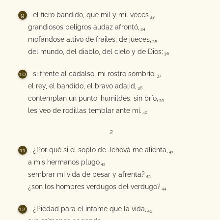
el fiero bandido, que mil y mil veces
33
grandiosos peligros audaz afrontó,
34
mofándose altivo de frailes, de jueces,
35
del mundo, del diablo, del cielo y de Dios;
36
si frente al cadalso, mi rostro sombrío,
37
el rey, el bandido, el bravo adalid,
38
contemplan un punto, humildes, sin brío,
39
les veo de rodillas temblar ante mí.
40
2
¿Por qué si el soplo de Jehová me alienta,
41
a mis hermanos plugo
42
sembrar mi vida de pesar y afrenta?
43
¿son los hombres verdugos del verdugo?
44
¿Piedad para el infame que la vida,
45