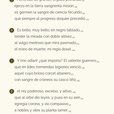
17
ejerzo en la tierra sangrienta misión;
18
es germen la sangre de ciencia fecundo
19
que siempre al progreso doquier precedió.
20
Es bello, muy bello, en negro tablado,
21
tender la mirada con doble altivez
22
al vulgo medroso que mira pasmado
23
el trono de muerte, mi regio dosel.
24
Y ¡me odian! ¿qué importa? El valiente guerrero
25
que en lides tremendas legiones venció;
26
aquel cuyo brioso corcel altanero
27
con sangre de cráneos su casco tiñó;
28
el rey poderoso, excelso, y altivo,
29
que al orbe dio leyes, y puso en su sien
30
egregia corona, y vio compasivo
31
a nobles y viles su planta lamer;
32