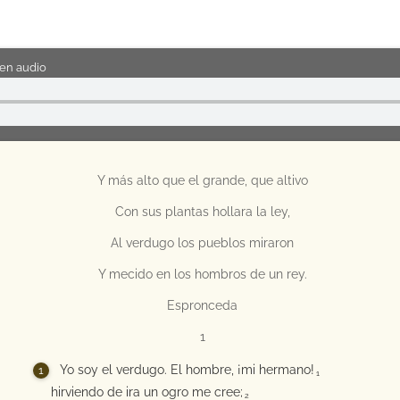
en audio
Y más alto que el grande, que altivo
Con sus plantas hollara la ley,
Al verdugo los pueblos miraron
Y mecido en los hombros de un rey.
Espronceda
1
Yo soy el verdugo. El hombre, ¡mi hermano!
1
hirviendo de ira un ogro me cree;
2