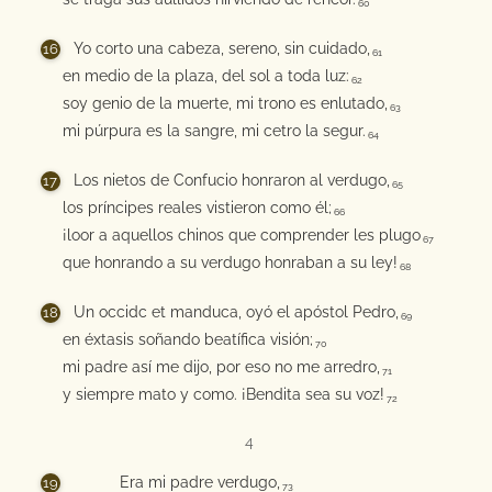
60
Yo corto una cabeza, sereno, sin cuidado,
61
en medio de la plaza, del sol a toda luz:
62
soy genio de la muerte, mi trono es enlutado,
63
mi púrpura es la sangre, mi cetro la segur.
64
Los nietos de Confucio honraron al verdugo,
65
los príncipes reales vistieron como él;
66
¡loor a aquellos chinos que comprender les plugo
67
que honrando a su verdugo honraban a su ley!
68
Un occidc et manduca, oyó el apóstol Pedro,
69
en éxtasis soñando beatífica visión;
70
mi padre así me dijo, por eso no me arredro,
71
y siempre mato y como. ¡Bendita sea su voz!
72
4
Era mi padre verdugo,
73