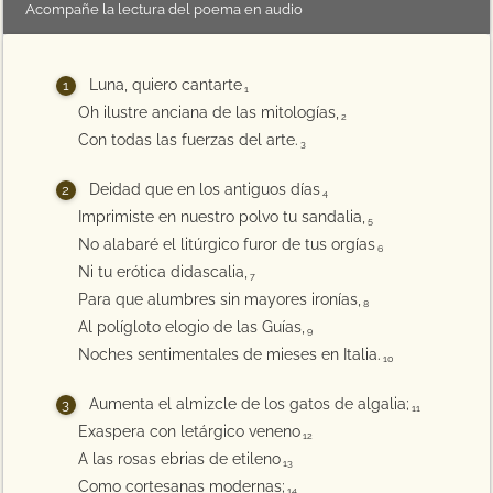
Acompañe la lectura del poema en audio
Luna, quiero cantarte
1
Oh ilustre anciana de las mitologías,
2
Con todas las fuerzas del arte.
3
Deidad que en los antiguos días
4
Imprimiste en nuestro polvo tu sandalia,
5
No alabaré el litúrgico furor de tus orgías
6
Ni tu erótica didascalia,
7
Para que alumbres sin mayores ironías,
8
Al polígloto elogio de las Guías,
9
Noches sentimentales de mieses en Italia.
10
Aumenta el almizcle de los gatos de algalia;
11
Exaspera con letárgico veneno
12
A las rosas ebrias de etileno
13
Como cortesanas modernas;
14