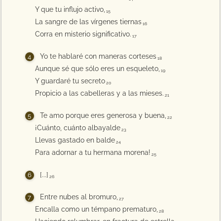
Y que tu influjo activo,
15
La sangre de las vírgenes tiernas
16
Corra en misterio significativo.
17
Yo te hablaré con maneras corteses
18
Aunque sé que sólo eres un esqueleto,
19
Y guardaré tu secreto
20
Propicio a las cabelleras y a las mieses.
21
Te amo porque eres generosa y buena,
22
¡Cuánto, cuánto albayalde
23
Llevas gastado en balde
24
Para adornar a tu hermana morena!
25
[...]
26
Entre nubes al bromuro,
27
Encalla como un témpano prematuro,
28