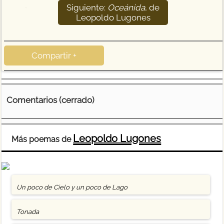
Siguiente:
Oceánida
, de
45
Leopoldo Lugones
Compartir +
Comentarios (cerrado)
Leopoldo Lugones
Más poemas de
Un poco de Cielo y un poco de Lago
Tonada