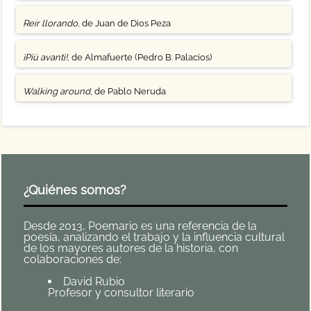
Reír llorando
, de Juan de Dios Peza
¡Più avanti!
, de Almafuerte (Pedro B. Palacios)
Walking around
, de Pablo Neruda
¿Quiénes somos?
Desde 2013, Poemario es una referencia de la
poesía, analizando el trabajo y la influencia cultural
de los mayores autores de la historia, con
colaboraciones de:
David Rubio
Profesor y consultor literario