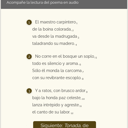
Acompañe la lectura del poema en audio
El maestro carpintero
1
de la boina colorada,
2
va desde la madrugada
3
taladrando su madero.
4
No corre en el bosque un soplo,
5
todo es silencio y aroma.
6
Sólo él monda la carcoma
7
con su revibrante escoplo.
8
Y a ratos, con brusco ardor
9
bajo la honda paz celeste,
10
lanza intrépido y agreste
11
el canto de su labor.
12
Siguiente:
Tonada
, de
13