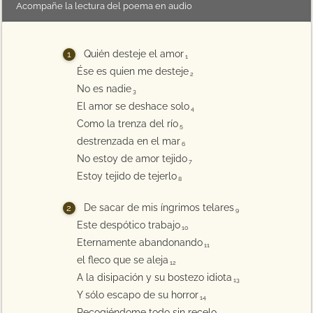
Acompañe la lectura del poema en audio
Quién desteje el amor
1
Ése es quien me desteje
2
No es nadie
3
El amor se deshace solo
4
Como la trenza del río
5
destrenzada en el mar
6
No estoy de amor tejido
7
Estoy tejido de tejerlo
8
De sacar de mis íngrimos telares
9
Este despótico trabajo
10
Eternamente abandonando
11
el fleco que se aleja
12
A la disipación y su bostezo idiota
13
Y sólo escapo de su horror
14
Recogiéndome todo sin recelo