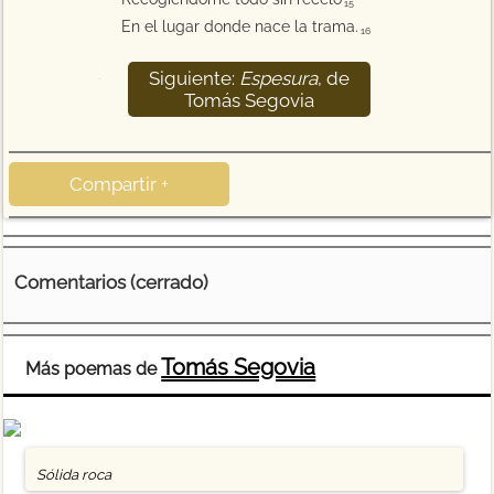
15
En el lugar donde nace la trama.
16
Siguiente:
Espesura
, de
17
Tomás Segovia
Compartir +
Comentarios (cerrado)
Tomás Segovia
Más poemas de
Sólida roca