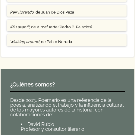
Reír llorando
, de Juan de Dios Peza
¡Più avanti!
, de Almafuerte (Pedro B. Palacios)
Walking around
, de Pablo Neruda
¿Quiénes somos?
Desde 2013, Poemario es una referencia de la
poesía, analizando el trabajo y la influencia cultural
de los mayores autores de la historia, con
colaboraciones de:
David Rubio
Profesor y consultor literario