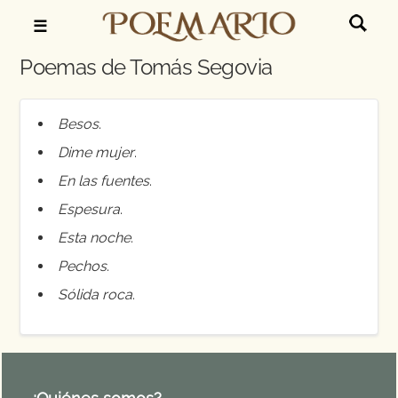
☰
Poemas de Tomás Segovia
Besos
.
Dime mujer
.
En las fuentes
.
Espesura
.
Esta noche
.
Pechos
.
Sólida roca
.