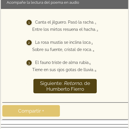
Acompañe la lectura del poema en audio
Canta el jilguero. Pasó la racha.
1
Entre los mirtos resuena el hacha.
2
La rosa mustia se inclina loca
3
Sobre su fuente, cristal de roca.
4
El fauno triste de alma rubia
5
Tiene en sus ojos gotas de lluvia.
6
Siguiente:
Retorno
, de
7
Humberto Fierro
Compartir +