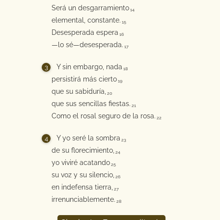
Será un desgarramiento
14
elemental, constante.
15
Desesperada espera
16
—lo sé—desesperada.
17
Y sin embargo, nada
18
persistirá más cierto
19
que su sabiduría,
20
que sus sencillas fiestas.
21
Como el rosal seguro de la rosa.
22
Y yo seré la sombra
23
de su florecimiento,
24
yo viviré acatando
25
su voz y su silencio,
26
en indefensa tierra,
27
irrenunciablemente.
28