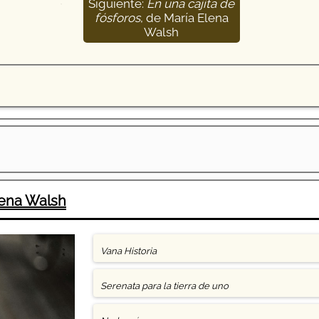
Siguiente:
En una cajita de
29
fósforos
, de María Elena
Walsh
lena Walsh
Vana Historia
Serenata para la tierra de uno