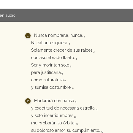
en audio
Nunca nombrarla, nunca.
1
Ni callarla siquiera.
2
Solamente crecer de sus raíces
3
con asombrado llanto.
4
Ser y morir tan solo
5
para justificarla
6
como naturaleza
7
y sumisa costumbre.
8
Madurará con pausa
9
y exactitud de necesaria estrella
10
y solo incertidumbres
11
me probarán su órbita,
12
su doloroso amor, su cumplimiento.
13