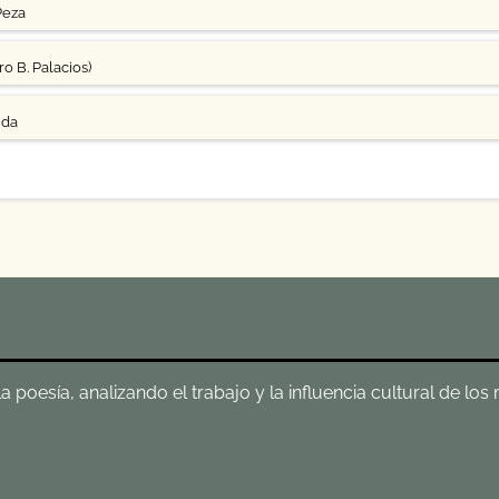
Peza
o B. Palacios)
uda
poesía, analizando el trabajo y la influencia cultural de los