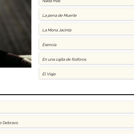
Nada más
La pena de Muerte
La Mona Jacinta
Esencia
En una cajita de fósforos
El Viaje
ge Debravo