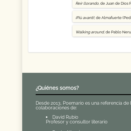
Reír llorando
, de Juan de Dios 
¡Più avanti!
, de Almafuerte (Pedr
Walking around
, de Pablo Ner
¿Quiénes somos?
Desde 2013, Poemario es una referencia de la 
colaboraciones de:
David Rubio
Profesor y consultor literario