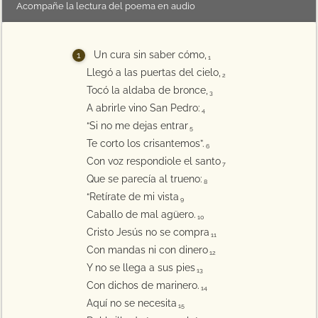
Acompañe la lectura del poema en audio
Un cura sin saber cómo,
1
Llegó a las puertas del cielo,
2
Tocó la aldaba de bronce,
3
A abrirle vino San Pedro:
4
“Si no me dejas entrar
5
Te corto los crisantemos”.
6
Con voz respondiole el santo
7
Que se parecía al trueno:
8
“Retírate de mi vista
9
Caballo de mal agüero.
10
Cristo Jesús no se compra
11
Con mandas ni con dinero
12
Y no se llega a sus pies
13
Con dichos de marinero.
14
Aquí no se necesita
15