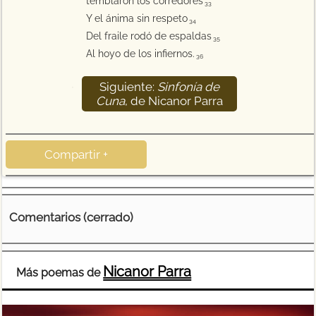
temblaron los corredores
33
Y el ánima sin respeto
34
Del fraile rodó de espaldas
35
Al hoyo de los infiernos.
36
Siguiente:
Sinfonía de
37
Cuna
, de Nicanor Parra
Compartir +
Comentarios (cerrado)
Nicanor Parra
Más poemas de