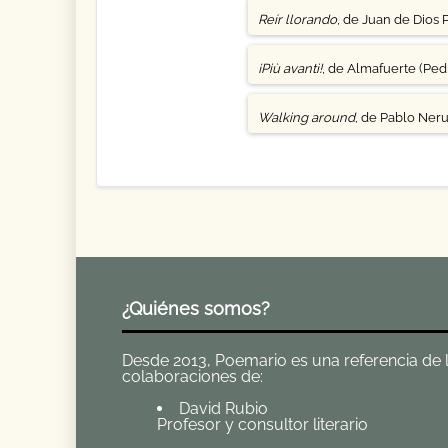
Reír llorando
, de Juan de Dios 
¡Più avanti!
, de Almafuerte (Pedr
Walking around
, de Pablo Ner
¿Quiénes somos?
Desde 2013, Poemario es una referencia de la 
colaboraciones de:
David Rubio
Profesor y consultor literario