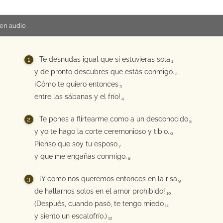
en audio
Te desnudas igual que si estuvieras sola
1
y de pronto descubres que estás conmigo.
2
¡Cómo te quiero entonces
3
entre las sábanas y el frío!
4
Te pones a flirtearme como a un desconocido
5
y yo te hago la corte ceremonioso y tibio.
6
Pienso que soy tu esposo
7
y que me engañas conmigo.
8
¡Y como nos queremos entonces en la risa
9
de hallarnos solos en el amor prohibido!
10
(Después, cuando pasó, te tengo miedo
11
y siento un escalofrío.)
12