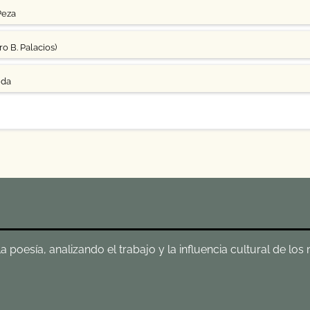
Peza
o B. Palacios)
uda
poesía, analizando el trabajo y la influencia cultural de los