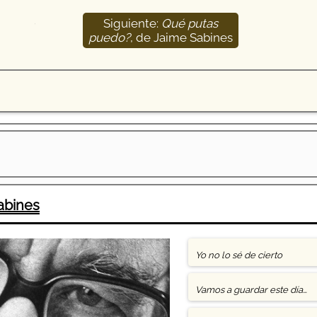
Siguiente:
Qué putas
13
puedo?
, de Jaime Sabines
abines
Yo no lo sé de cierto
Vamos a guardar este día…