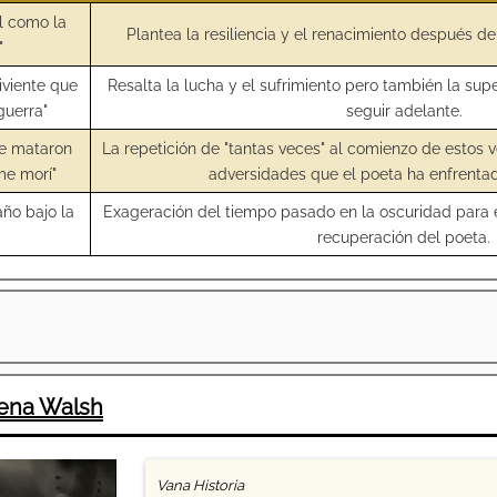
l como la
Plantea la resiliencia y el renacimiento después d
"
iviente que
Resalta la lucha y el sufrimiento pero también la sup
guerra"
seguir adelante.
me mataron
La repetición de "tantas veces" al comienzo de estos v
me morí"
adversidades que el poeta ha enfrenta
ño bajo la
Exageración del tiempo pasado en la oscuridad para e
recuperación del poeta.
lena Walsh
Vana Historia