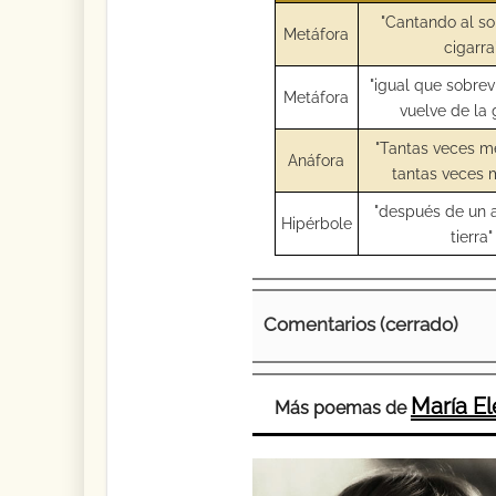
"Cantando al so
Metáfora
cigarra
"igual que sobrev
Metáfora
vuelve de la 
"Tantas veces 
Anáfora
tantas veces 
"después de un a
Hipérbole
tierra"
Comentarios (cerrado)
María E
Más poemas de