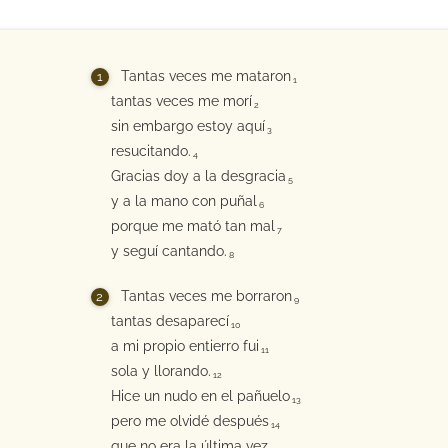
Tantas veces me mataron
1
tantas veces me morí
2
sin embargo estoy aquí
3
resucitando.
4
Gracias doy a la desgracia
5
y a la mano con puñal
6
porque me mató tan mal
7
y seguí cantando.
8
Tantas veces me borraron
9
tantas desaparecí
10
a mi propio entierro fui
11
sola y llorando.
12
Hice un nudo en el pañuelo
13
pero me olvidé después
14
que no era la última vez