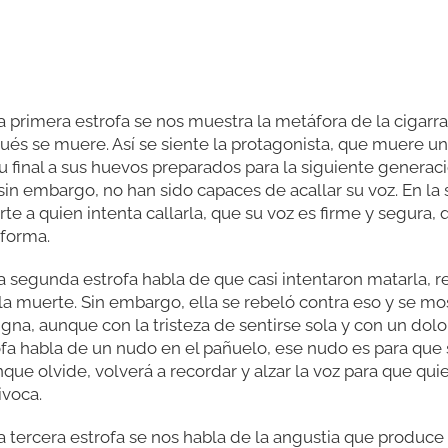
a primera estrofa se nos muestra la metáfora de la cigarra
s se muere. Así se siente la protagonista, que muere una 
 final a sus huevos preparados para la siguiente generació
, sin embargo, no han sido capaces de acallar su voz. En l
rte a quien intenta callarla, que su voz es firme y segura,
 forma.
a segunda estrofa habla de que casi intentaron matarla, red
la muerte. Sin embargo, ella se rebeló contra eso y se m
na, aunque con la tristeza de sentirse sola y con un dol
ofa habla de un nudo en el pañuelo, ese nudo es para que
nque olvide, volverá a recordar y alzar la voz para que q
ivoca.
a tercera estrofa se nos habla de la angustia que produce e