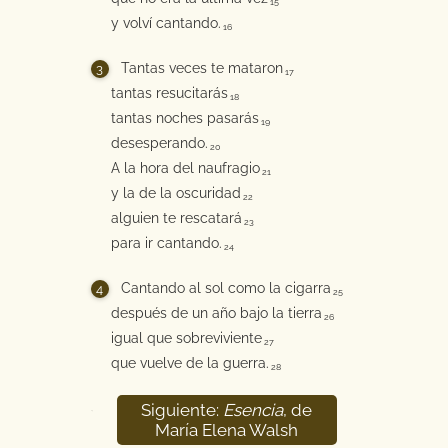
15
y volví cantando.
16
Tantas veces te mataron
17
tantas resucitarás
18
tantas noches pasarás
19
desesperando.
20
A la hora del naufragio
21
y la de la oscuridad
22
alguien te rescatará
23
para ir cantando.
24
Cantando al sol como la cigarra
25
después de un año bajo la tierra
26
igual que sobreviviente
27
que vuelve de la guerra.
28
Siguiente:
Esencia
, de
29
María Elena Walsh