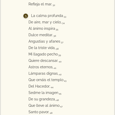
Refleja el mar.
32
La calma profunda
33
De aire, mar y cielo,
34
Al ánimo inspira
35
Dulce meditar.
36
Angustias y afanes
37
De la triste vida,
38
Mi llagado pecho
39
Quiere descansar.
40
Astros eternos,
41
Lámparas dignas,
42
Que ornáis el templo
43
Del Hacedor;
44
Sedme la imagen
45
De su grandeza,
46
Que lleve al ánimo
47
Santo pavor.
48