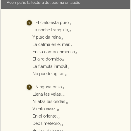
Acompañe la lectura del poema en audio
El cielo está puro,
1
La noche tranquila,
2
Y plácida reina
3
La calma en el mar.
4
En su campo inmenso
5
El aire dormido
6
La flámula inmóvil
7
No puede agitar.
8
Ninguna brisa
9
Llena las velas,
10
Ni alza las ondas
11
Viento vivaz.
12
En el oriente
13
Débil meteoro
14
Brilla y disípase