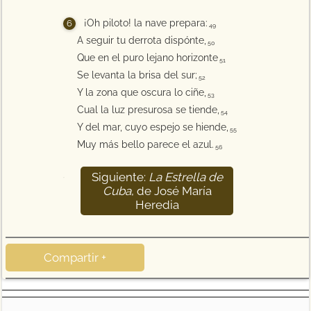
¡Oh piloto! la nave prepara:
49
A seguir tu derrota dispónte,
50
Que en el puro lejano horizonte
51
Se levanta la brisa del sur;
52
Y la zona que oscura lo ciñe,
53
Cual la luz presurosa se tiende,
54
Y del mar, cuyo espejo se hiende,
55
Muy más bello parece el azul.
56
Siguiente:
La Estrella de
57
Cuba
, de José María
Heredia
Compartir +