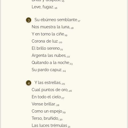
15
Leve, fugaz.
16
Su ebúrneo semblante
17
Nos muestra la luna,
18
Y en torno la ciñe
19
Corona de luz.
20
El brillo sereno
21
Argenta las nubes,
22
Quitando a la noche
23
Su pardo capuz.
24
Y las estrellas,
25
Cual puntos de oro,
26
En todo el cielo
27
Vense brillar.
28
Como un espejo
29
Terso, bruñido,
30
Las luces trémulas
31