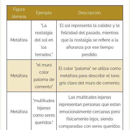
Figura
Ejemplo
Descripción
literaria
"La
El sol representa la calidez y la
nostalgia
felicidad del pasado, mientras
Metáfora
del sol en
que la nostalgia se refiere a la
los
añoranza por ese tiempo
terrados,"
perdido.
"el muro
El color "paloma" se utiliza como
color
Metáfora
metáfora para describir el tono
paloma de
gris claro del muro de cemento.
cemento"
Las multitudes lejanas
"multitudes
representan personas que están
lejanas
Metáfora
emocionalmente cercanas pero
como seres
físicamente lejos, siendo
queridos."
comparadas con seres queridos.