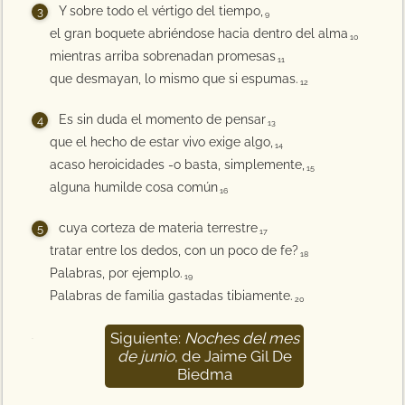
Y sobre todo el vértigo del tiempo,
9
el gran boquete abriéndose hacia dentro del alma
10
mientras arriba sobrenadan promesas
11
que desmayan, lo mismo que si espumas.
12
Es sin duda el momento de pensar
13
que el hecho de estar vivo exige algo,
14
acaso heroicidades -o basta, simplemente,
15
alguna humilde cosa común
16
cuya corteza de materia terrestre
17
tratar entre los dedos, con un poco de fe?
18
Palabras, por ejemplo.
19
Palabras de familia gastadas tibiamente.
20
Siguiente:
Noches del mes
21
de junio
, de Jaime Gil De
Biedma