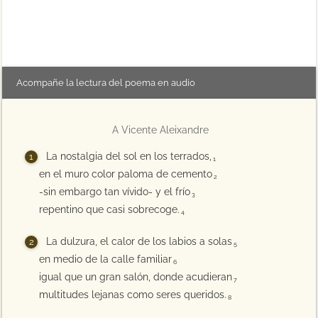
Acompañe la lectura del poema en audio
A Vicente Aleixandre
La nostalgia del sol en los terrados,
1
en el muro color paloma de cemento
2
-sin embargo tan vívido- y el frío
3
repentino que casi sobrecoge.
4
La dulzura, el calor de los labios a solas
5
en medio de la calle familiar
6
igual que un gran salón, donde acudieran
7
multitudes lejanas como seres queridos.
8