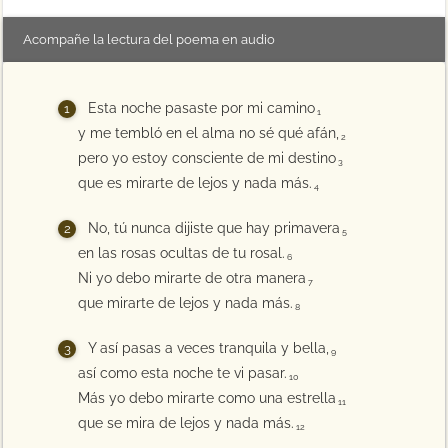
Acompañe la lectura del poema en audio
Esta noche pasaste por mi camino
1
y me tembló en el alma no sé qué afán,
2
pero yo estoy consciente de mi destino
3
que es mirarte de lejos y nada más.
4
No, tú nunca dijiste que hay primavera
5
en las rosas ocultas de tu rosal.
6
Ni yo debo mirarte de otra manera
7
que mirarte de lejos y nada más.
8
Y así pasas a veces tranquila y bella,
9
así como esta noche te vi pasar.
10
Más yo debo mirarte como una estrella
11
que se mira de lejos y nada más.
12