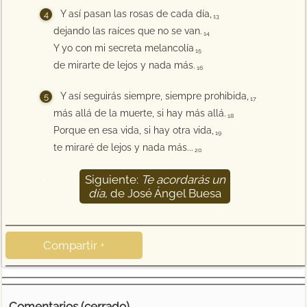
Y así pasan las rosas de cada día,
13
dejando las raíces que no se van.
14
Y yo con mi secreta melancolía
15
de mirarte de lejos y nada más.
16
Y así seguirás siempre, siempre prohibida,
17
más allá de la muerte, si hay más allá.
18
Porque en esa vida, si hay otra vida,
19
te miraré de lejos y nada más...
20
Siguiente:
Te acordarás un
21
día
, de José Ángel Buesa
Compartir +
Comentarios (cerrado)