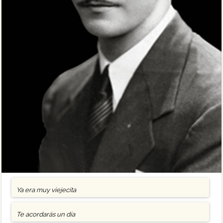
Ya era muy viejecita
Te acordarás un día