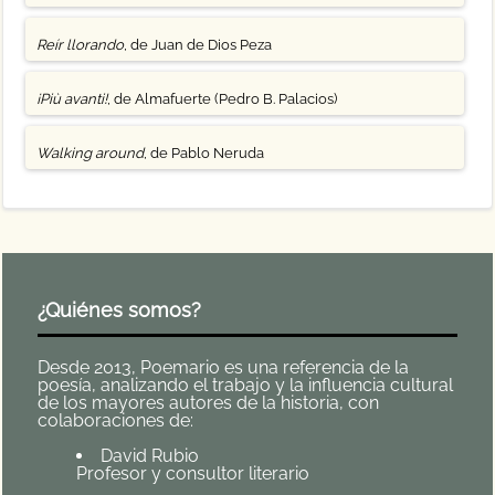
Reír llorando
, de Juan de Dios Peza
¡Più avanti!
, de Almafuerte (Pedro B. Palacios)
Walking around
, de Pablo Neruda
¿Quiénes somos?
Desde 2013, Poemario es una referencia de la
poesía, analizando el trabajo y la influencia cultural
de los mayores autores de la historia, con
colaboraciones de:
David Rubio
Profesor y consultor literario