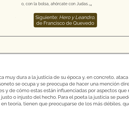
o, con la bolsa, ahórcate con Judas.
14
Siguiente:
Hero y Leandro
,
15
de Francisco de Quevedo
a muy dura a la justicia de su época y, en concreto, ataca
e soneto se ocupa y se preocupa de hacer una mención dir
es y de cómo estas están influenciadas por aspectos que 
 justo o injusto del hecho. Para el poeta la justicia se pu
, en teoría, tienen que preocuparse de los más débiles, qu