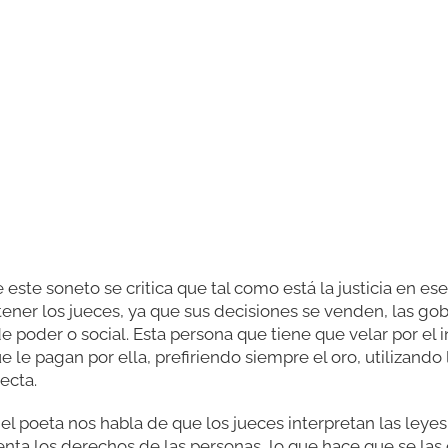
e este soneto se critica que tal como está la justicia en 
ener los jueces, ya que sus decisiones se venden, las gob
 poder o social. Esta persona que tiene que velar por el i
ue le pagan por ella, prefiriendo siempre el oro, utilizando
recta.
el poeta nos habla de que los jueces interpretan las leye
uenta los derechos de las personas, lo que hace que se las