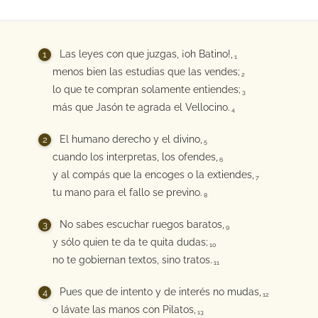
Las leyes con que juzgas, ¡oh Batino!,
1
menos bien las estudias que las vendes;
2
lo que te compran solamente entiendes;
3
más que Jasón te agrada el Vellocino.
4
El humano derecho y el divino,
5
cuando los interpretas, los ofendes,
6
y al compás que la encoges o la extiendes,
7
tu mano para el fallo se previno.
8
No sabes escuchar ruegos baratos,
9
y sólo quien te da te quita dudas;
10
no te gobiernan textos, sino tratos.
11
Pues que de intento y de interés no mudas,
12
o lávate las manos con Pilatos,
13