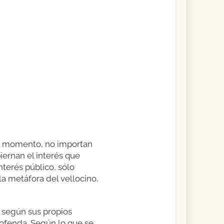
ese momento, no importan
iernan el interés que
nterés público, sólo
 la metáfora del vellocino,
s según sus propios
 ofenda. Según lo que se