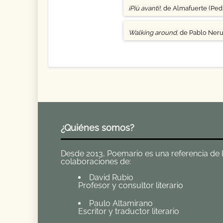
¡Più avanti!
, de Almafuerte (Pedr
Walking around
, de Pablo Ner
¿Quiénes somos?
Desde 2013, Poemario es una referencia de la 
colaboraciones de:
David Rubio
Profesor y consultor literario
Paulo Altamirano
Escritor y traductor literario