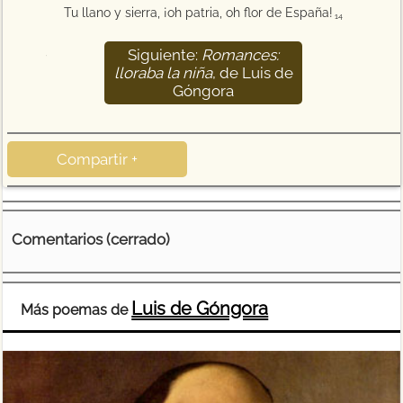
Tu llano y sierra, ¡oh patria, oh flor de España!
14
Siguiente:
Romances:
15
lloraba la niña
, de Luis de
Góngora
Compartir +
Comentarios (cerrado)
Luis de Góngora
Más poemas de