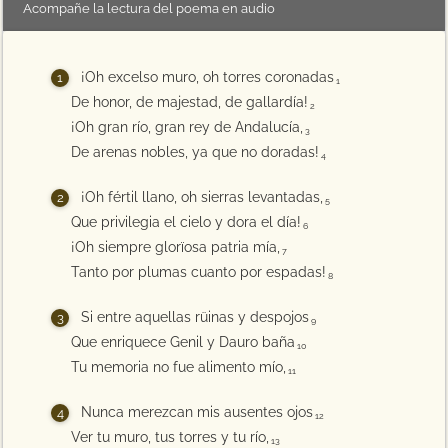
Acompañe la lectura del poema en audio
¡Oh excelso muro, oh torres coronadas
1
De honor, de majestad, de gallardía!
2
¡Oh gran río, gran rey de Andalucía,
3
De arenas nobles, ya que no doradas!
4
¡Oh fértil llano, oh sierras levantadas,
5
Que privilegia el cielo y dora el día!
6
¡Oh siempre glorïosa patria mía,
7
Tanto por plumas cuanto por espadas!
8
Si entre aquellas rüinas y despojos
9
Que enriquece Genil y Dauro baña
10
Tu memoria no fue alimento mío,
11
Nunca merezcan mis ausentes ojos
12
Ver tu muro, tus torres y tu río,
13