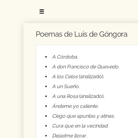
☰
Poemas de Luis de Góngora
A Córdoba
.
A don Francisco de Quevedo
.
A los Celos
(analizado).
A un Sueño
.
A una Rosa
(analizado).
Ándeme yo caliente
.
Ciego que apuntas y atinas
.
Cura que en la vecindad
.
Dejadme llorar
.