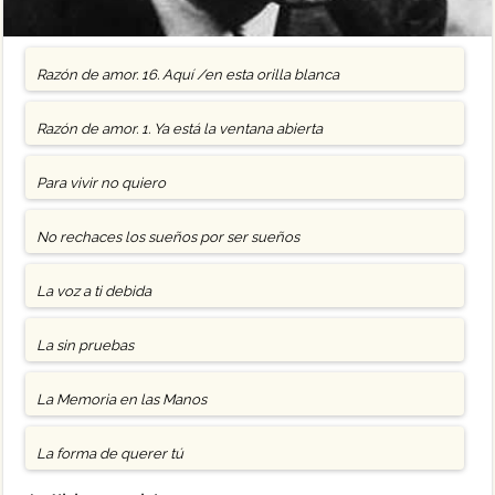
Razón de amor. 16. Aquí /en esta orilla blanca
Razón de amor. 1. Ya está la ventana abierta
Para vivir no quiero
No rechaces los sueños por ser sueños
La voz a ti debida
La sin pruebas
La Memoria en las Manos
La forma de querer tú