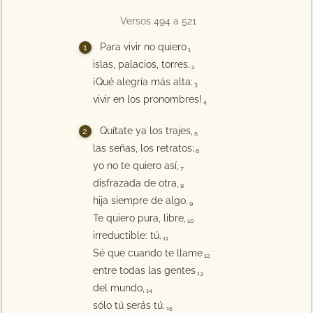
Versos 494 a 521
Para vivir no quiero
1
islas, palacios, torres.
2
¡Qué alegría más alta:
3
vivir en los pronombres!
4
Quítate ya los trajes,
5
las señas, los retratos;
6
yo no te quiero así,
7
disfrazada de otra,
8
hija siempre de algo.
9
Te quiero pura, libre,
10
irreductible: tú.
11
Sé que cuando te llame
12
entre todas las gentes
13
del mundo,
14
sólo tú serás tú.
15