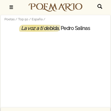
☰
Poetas
Top 50
España
La voz a ti debida
, Pedro Salinas