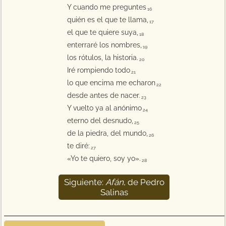
Y cuando me preguntes
16
quién es el que te llama,
17
el que te quiere suya,
18
enterraré los nombres,
19
los rótulos, la historia.
20
Iré rompiendo todo
21
lo que encima me echaron
22
desde antes de nacer.
23
Y vuelto ya al anónimo
24
eterno del desnudo,
25
de la piedra, del mundo,
26
te diré:
27
«Yo te quiero, soy yo».
28
Siguiente:
Afán
, de Pedro
29
Salinas