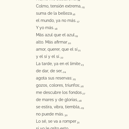
14
Colmo, tensión extrema,
15
suma de la belleza
16
el mundo, ya no más.
17
Y yo más.
18
Más azul que el azul
19
alto. Más afirmar
20
amor, querer, que el sí
21
y el sí y el sí.
22
La tarde, ya en el límite
23
de dar, de ser,
24
agota sus reservas:
25
gozos, colores, triunfos;
26
me descubre los fondos
27
de mares y de glorias,
28
se estira, vibra, tiembla,
29
no puede más.
30
Lo sé, se va a romper
31
si yo le grito esto