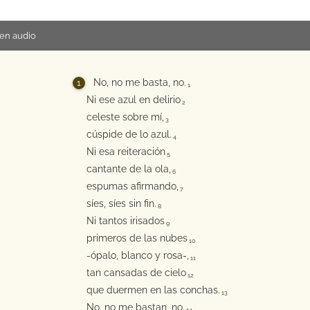
en audio
No, no me basta, no.
1
Ni ese azul en delirio
2
celeste sobre mí,
3
cúspide de lo azul.
4
Ni esa reiteración
5
cantante de la ola,
6
espumas afirmando,
7
síes, síes sin fin.
8
Ni tantos irisados
9
primeros de las nubes
10
-ópalo, blanco y rosa-,
11
tan cansadas de cielo
12
que duermen en las conchas.
13
No, no me bastan, no.