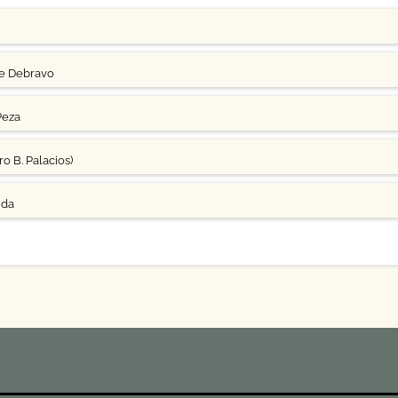
ge Debravo
Peza
o B. Palacios)
uda