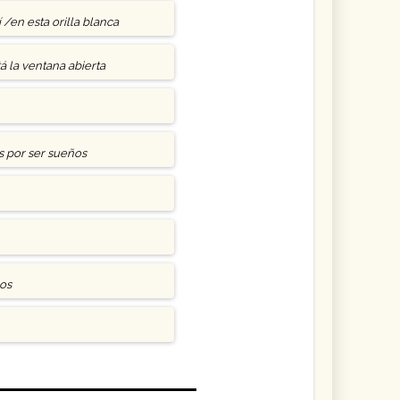
 /en esta orilla blanca
tá la ventana abierta
s por ser sueños
os