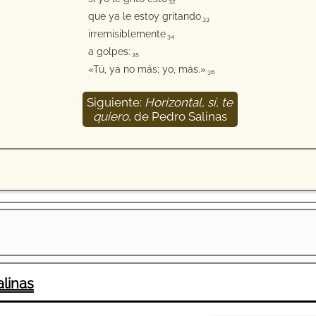
32
que ya le estoy gritando
33
irremisiblemente
34
a golpes:
35
«Tú, ya no más; yo, más.»
36
Siguiente:
Horizontal, sí, te
37
quiero
, de Pedro Salinas
linas