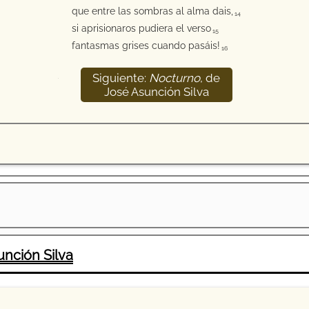
que entre las sombras al alma dais,
14
si aprisionaros pudiera el verso
15
fantasmas grises cuando pasáis!
16
Siguiente:
Nocturno
, de
17
José Asunción Silva
nción Silva