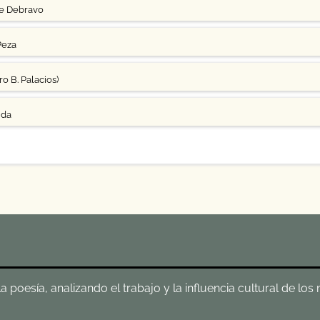
ge Debravo
Peza
o B. Palacios)
uda
poesía, analizando el trabajo y la influencia cultural de los