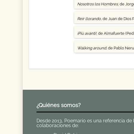
Nosotros los Hombres
, de Jor
Reír llorando
, de Juan de Dios 
¡Più avanti!
, de Almafuerte (Pedr
Walking around
, de Pablo Ner
¿Quiénes somos?
Desde 2013, Poemario es una referencia de la 
colaboraciones de: