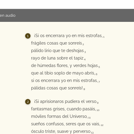
en audio
¡Si os encerrara yo en mis estrofas,
1
frágiles cosas que sonreís
2
pálido lirio que te deshojas
3
rayo de luna sobre el tapiz
4
de húmedas flores, y verdes hojas
5
que al tibio soplo de mayo abrís,
6
si os encerrara yo en mis estrofas,
7
pálidas cosas que sonreís!
8
¡Si aprisionaros pudiera el verso
9
fantasmas grises, cuando pasáis,
10
móviles formas del Universo,
11
sueños confusos, seres que os vais,
12
ósculo triste, suave y perverso
13