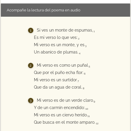
Acompañe la lectura del poema en audio
Si ves un monte de espumas,
1
Es mi verso lo que ves:
2
Mi verso es un monte, y es
3
Un abanico de plumas.
4
Mi verso es como un puñal
5
Que por el puño echa flor:
6
Mi verso es un surtidor
7
Que da un agua de coral.
8
Mi verso es de un verde claro
9
Y de un carmín encendido:
10
Mi verso es un ciervo herido
11
Que busca en el monte amparo.
12