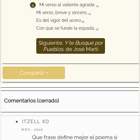
Mi verso al valiente agrada:
13
Mi verso, breve y sincero,
14
Es del vigor del acero
15
Con que se funde la espada.
16
Siguiente:
Y te Busqué por
17
Pueblos
, de José Martí
Compartir +
Comentarios (cerrado)
ITZELL XD
NOV., 2022
Que frase define mejor el poema si