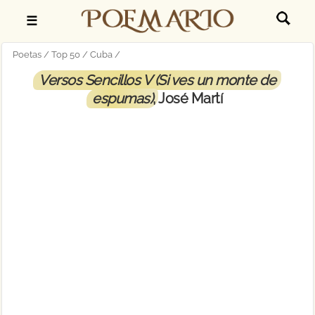
☰
Poetas
Top 50
Cuba
Versos Sencillos V (Si ves un monte de
espumas)
, José Martí