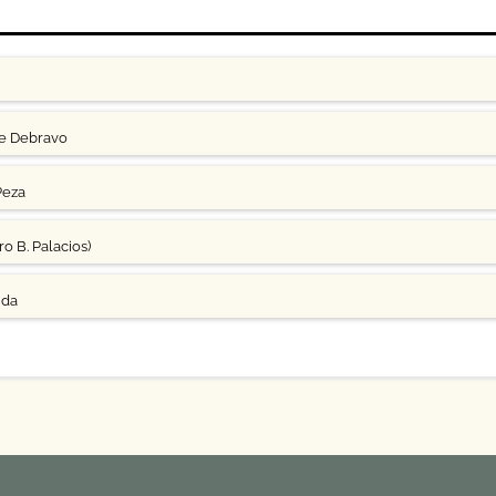
ge Debravo
Peza
o B. Palacios)
uda