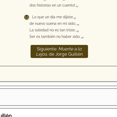
dos historias en un cuento!
42
Lo que un día me dijiste
43
de nuevo suena en mi oído.
44
La soledad no es tan triste.
45
Ser es también no haber sido.
46
Siguiente:
Muerte a lo
47
Lejos
, de Jorge Guillén
illén