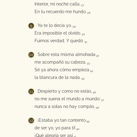
Interior, mi noche calla.
27
En tu recuerdo me hundo.
28
Ya te lo decía yo.
29
Era imposible el olvido.
30
Fuimos verdad. Y quedó.
31
Sobre esta misma almohada
32
me acompañó su cabeza.
33
Sé ya ahora cómo empieza
34
la blancura de la nada.
35
Despierto y como no estás,
36
no me suena el mundo a mundo:
37
nunca a solas no hay compás.
38
¡Estaba yo tan contento
39
de ser yo, yo para ti!
40
¡Qué alegría ser así
41