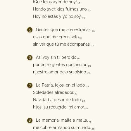
¡Qué lejos ayer de hoy!
12
Hondo ayer: dos fuimos uno.
13
Hoy no estás y yo no soy.
14
Gentes que me son extrañas:
15
esas que me creen solo
16
sin ver que tú me acompañas.
17
Así voy sin ti: perdido
18
por entre gentes que anulan
19
nuestro amor bajo su olvido.
20
La Patria, lejos, en el lodo.
21
Soledades alrededor.
22
Navidad a pesar de todo:
23
hijos, su recuerdo, mi amor.
24
La memoria, malla a malla,
25
me cubre armando su mundo.
26