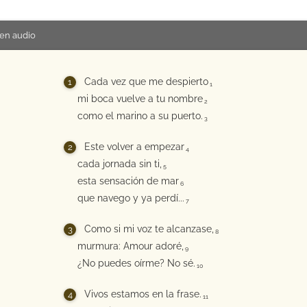
en audio
Cada vez que me despierto
1
mi boca vuelve a tu nombre
2
como el marino a su puerto.
3
Este volver a empezar
4
cada jornada sin ti,
5
esta sensación de mar
6
que navego y ya perdí...
7
Como si mi voz te alcanzase,
8
murmura: Amour adoré,
9
¿No puedes oírme? No sé.
10
Vivos estamos en la frase.
11