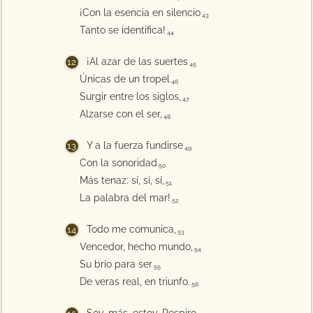
¡Con la esencia en silencio
43
Tanto se identifica!
44
¡Al azar de las suertes
45
Únicas de un tropel
46
Surgir entre los siglos,
47
Alzarse con el ser,
48
Y a la fuerza fundirse
49
Con la sonoridad
50
Más tenaz: sí, sí, sí,
51
La palabra del mar!
52
Todo me comunica,
53
Vencedor, hecho mundo,
54
Su brío para ser
55
De veras real, en triunfo.
56