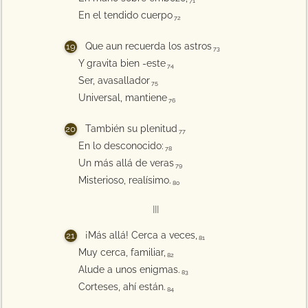
71
En el tendido cuerpo
72
Que aun recuerda los astros
73
Y gravita bien -este
74
Ser, avasallador
75
Universal, mantiene
76
También su plenitud
77
En lo desconocido:
78
Un más allá de veras
79
Misterioso, realísimo.
80
III
¡Más allá! Cerca a veces,
81
Muy cerca, familiar,
82
Alude a unos enigmas.
83
Corteses, ahí están.
84