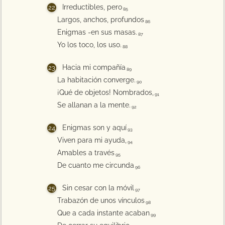
Irreductibles, pero
85
Largos, anchos, profundos
86
Enigmas -en sus masas.
87
Yo los toco, los uso.
88
Hacia mi compañía
89
La habitación converge.
90
¡Qué de objetos! Nombrados,
91
Se allanan a la mente.
92
Enigmas son y aquí
93
Viven para mi ayuda,
94
Amables a través
95
De cuanto me circunda
96
Sin cesar con la móvil
97
Trabazón de unos vínculos
98
Que a cada instante acaban
99