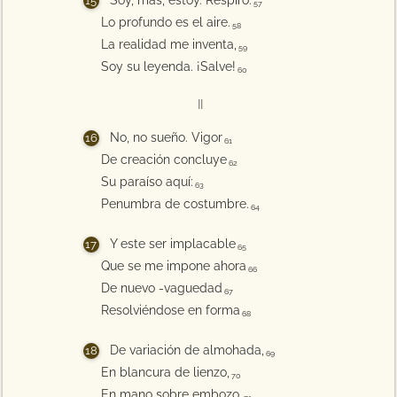
Soy, más, estoy. Respiro.
57
Lo profundo es el aire.
58
La realidad me inventa,
59
Soy su leyenda. ¡Salve!
60
II
No, no sueño. Vigor
61
De creación concluye
62
Su paraíso aquí:
63
Penumbra de costumbre.
64
Y este ser implacable
65
Que se me impone ahora
66
De nuevo -vaguedad
67
Resolviéndose en forma
68
De variación de almohada,
69
En blancura de lienzo,
70
En mano sobre embozo,