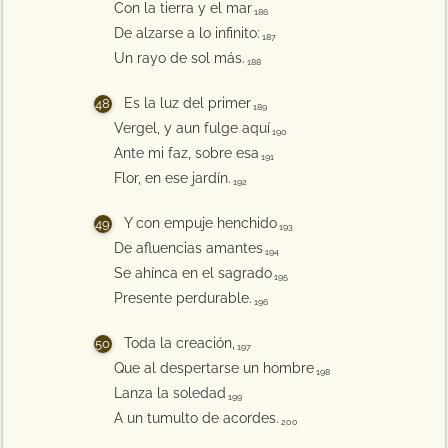
Con la tierra y el mar
186
De alzarse a lo infinito:
187
Un rayo de sol más.
188
Es la luz del primer
189
Vergel, y aun fulge aquí
190
Ante mi faz, sobre esa
191
Flor, en ese jardín.
192
Y con empuje henchido
193
De afluencias amantes
194
Se ahínca en el sagrado
195
Presente perdurable.
196
Toda la creación,
197
Que al despertarse un hombre
198
Lanza la soledad
199
A un tumulto de acordes.
200