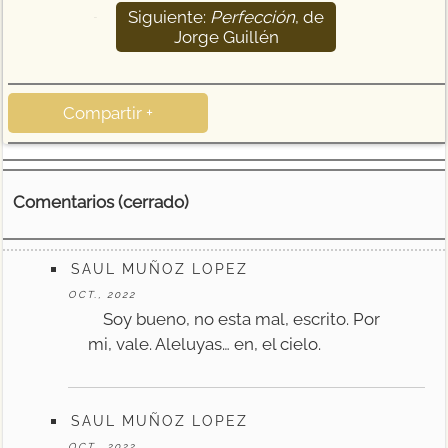
Siguiente:
Perfección
, de
201
Jorge Guillén
Compartir +
Comentarios (cerrado)
SAUL MUÑOZ LOPEZ
OCT., 2022
Soy bueno, no esta mal, escrito. Por
mi, vale. Aleluyas… en, el cielo.
SAUL MUÑOZ LOPEZ
OCT., 2022