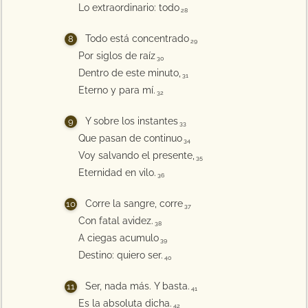
Lo extraordinario: todo
28
Todo está concentrado
29
Por siglos de raíz
30
Dentro de este minuto,
31
Eterno y para mí.
32
Y sobre los instantes
33
Que pasan de continuo
34
Voy salvando el presente,
35
Eternidad en vilo.
36
Corre la sangre, corre
37
Con fatal avidez.
38
A ciegas acumulo
39
Destino: quiero ser.
40
Ser, nada más. Y basta.
41
Es la absoluta dicha.
42