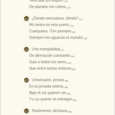
-Aire que yo respiro-
171
De planeta me colma.
172
¿Dónde extraviarse, dónde?
173
Mi centro es este punto:
174
Cualquiera. ¡Tan plenario
175
Siempre me aguarda el mundo!
176
Una tranquilidad
177
De afirmación constante
178
Guía a todos los seres,
179
Que entre tantos enlaces
180
Universales, presos
181
En la jornada eterna,
182
Bajo el sol quieren ser
183
Y a su querer se entregan
184
Fatalmente, dichosos
185