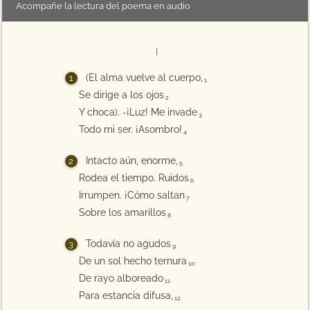
Acompañe la lectura del poema en audio
I
(El alma vuelve al cuerpo,
1
Se dirige a los ojos
2
Y choca). -¡Luz! Me invade
3
Todo mi ser. ¡Asombro!
4
Intacto aún, enorme,
5
Rodea el tiempo. Ruidos
6
Irrumpen. ¡Cómo saltan
7
Sobre los amarillos
8
Todavía no agudos
9
De un sol hecho ternura
10
De rayo alboreado
11
Para estancia difusa,
12