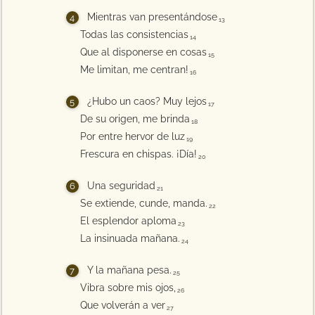
Mientras van presentándose
13
Todas las consistencias
14
Que al disponerse en cosas
15
Me limitan, me centran!
16
¿Hubo un caos? Muy lejos
17
De su origen, me brinda
18
Por entre hervor de luz
19
Frescura en chispas. ¡Día!
20
Una seguridad
21
Se extiende, cunde, manda.
22
El esplendor aploma
23
La insinuada mañana.
24
Y la mañana pesa.
25
Vibra sobre mis ojos,
26
Que volverán a ver
27