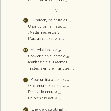
De cerrar su equilibrio.
100
IV
El balcón, los cristales
101
Unos libros, la mesa.
102
¿Nada más esto? Sí,
103
Maravillas concretas.
104
Material jubiloso
105
Convierte en superficie
106
Manifiesta a sus átomos
107
Tristes, siempre invisibles.
108
Y por un filo escueto,
109
O al amor de una curva
110
De asa, la energía
111
De plenitud actúa.
112
¡Energía o su gloria!
113