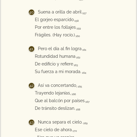
Suena a orilla de abril
157
El gorjeo esparcido
158
Por entre los follajes
159
Frágiles. (Hay rocío.)
160
Pero el día al fin logra
161
Rotundidad humana
162
De edificio y refiere
163
Su fuerza a mi morada.
164
Así va concertando,
165
Trayendo lejanías,
166
Que al balcón por países
167
De tránsito deslizan.
168
Nunca separa el cielo.
169
Ese cielo de ahora
170