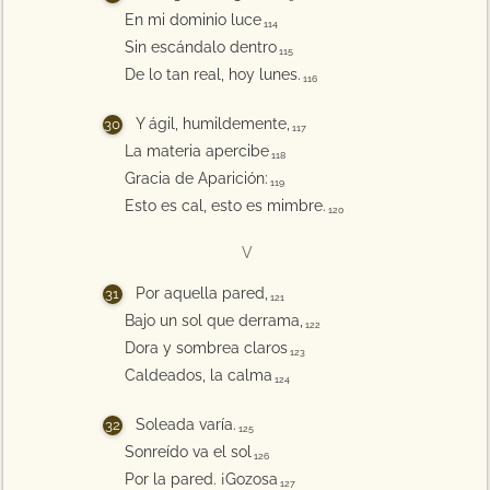
En mi dominio luce
114
Sin escándalo dentro
115
De lo tan real, hoy lunes.
116
Y ágil, humildemente,
117
La materia apercibe
118
Gracia de Aparición:
119
Esto es cal, esto es mimbre.
120
V
Por aquella pared,
121
Bajo un sol que derrama,
122
Dora y sombrea claros
123
Caldeados, la calma
124
Soleada varía.
125
Sonreído va el sol
126
Por la pared. ¡Gozosa
127