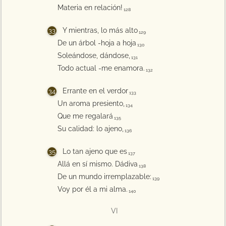
Materia en relación!
128
Y mientras, lo más alto
129
De un árbol -hoja a hoja
130
Soleándose, dándose,
131
Todo actual -me enamora.
132
Errante en el verdor
133
Un aroma presiento,
134
Que me regalará
135
Su calidad: lo ajeno,
136
Lo tan ajeno que es
137
Allá en sí mismo. Dádiva
138
De un mundo irremplazable:
139
Voy por él a mi alma.
140
VI