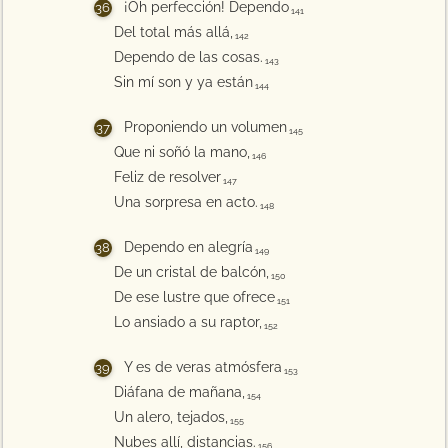
¡Oh perfección! Dependo
141
Del total más allá,
142
Dependo de las cosas.
143
Sin mí son y ya están
144
Proponiendo un volumen
145
Que ni soñó la mano,
146
Feliz de resolver
147
Una sorpresa en acto.
148
Dependo en alegría
149
De un cristal de balcón,
150
De ese lustre que ofrece
151
Lo ansiado a su raptor,
152
Y es de veras atmósfera
153
Diáfana de mañana,
154
Un alero, tejados,
155
Nubes allí, distancias.
156