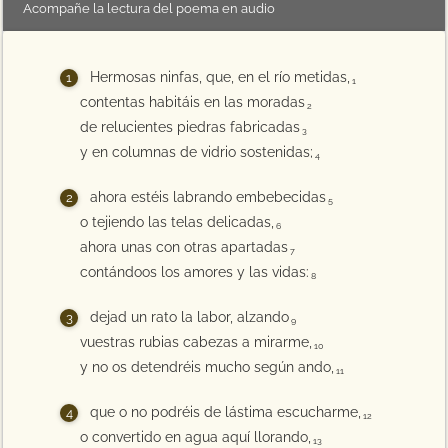
Acompañe la lectura del poema en audio
Hermosas ninfas, que, en el río metidas,
1
contentas habitáis en las moradas
2
de relucientes piedras fabricadas
3
y en columnas de vidrio sostenidas;
4
ahora estéis labrando embebecidas
5
o tejiendo las telas delicadas,
6
ahora unas con otras apartadas
7
contándoos los amores y las vidas:
8
dejad un rato la labor, alzando
9
vuestras rubias cabezas a mirarme,
10
y no os detendréis mucho según ando,
11
que o no podréis de lástima escucharme,
12
o convertido en agua aquí llorando,
13