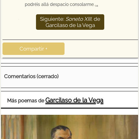
podréis allá despacio consolarme.
14
Siguiente:
Soneto XIII
, de
15
Garcilaso de la Vega
Compartir +
Comentarios (cerrado)
Garcilaso de la Vega
Más poemas de