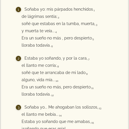
Soñaba yo: mis párpados henchidos
1
de lágrimas sentía;
2
soñé que estabas en la tumba, muerta,
3
y muerta te veía...
4
Era un sueño no más , pero despierto
5
lloraba todavía.
6
Estaba yo soñando, y por la cara,
7
el llanto me corría;
8
soñé que te arrancaba de mi lado
9
alguno, vida mía...
10
Era un sueño no más, pero despierto
11
lloraba todavía.
12
Soñaba yo... Me ahogaban los sollozos,
13
el llanto me bebía...
14
Estaba yo soñando que me amabas,
15
¡soñando que eras mía!