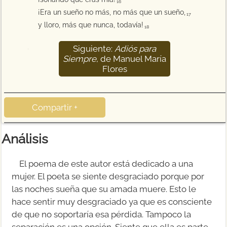
16
¡Era un sueño no más, no más que un sueño,
17
y lloro, más que nunca, todavía!
18
Siguiente:
Adiós para
19
Siempre
, de Manuel María
Flores
Compartir +
Análisis
El poema de este autor está dedicado a una
mujer. El poeta se siente desgraciado porque por
las noches sueña que su amada muere. Esto le
hace sentir muy desgraciado ya que es consciente
de que no soportaría esa pérdida. Tampoco la
separación es una opción. Siente que ella es parte