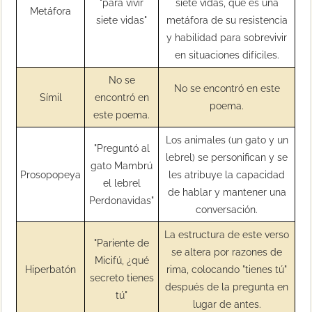
"para vivir
siete vidas, que es una
Metáfora
siete vidas"
metáfora de su resistencia
y habilidad para sobrevivir
en situaciones difíciles.
No se
No se encontró en este
Símil
encontró en
poema.
este poema.
Los animales (un gato y un
"Preguntó al
lebrel) se personifican y se
gato Mambrú
Prosopopeya
les atribuye la capacidad
el lebrel
de hablar y mantener una
Perdonavidas"
conversación.
La estructura de este verso
"Pariente de
se altera por razones de
Micifú, ¿qué
Hiperbatón
rima, colocando "tienes tú"
secreto tienes
después de la pregunta en
tú"
lugar de antes.