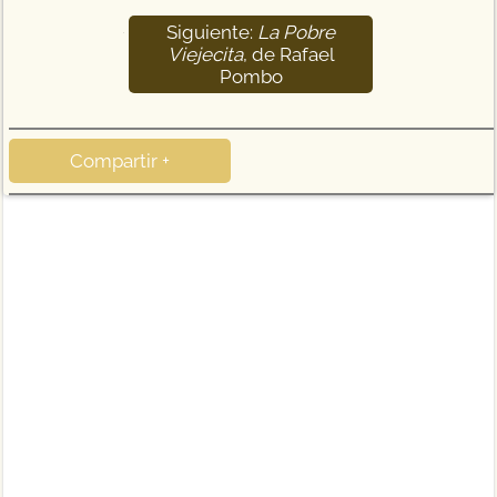
Siguiente:
La Pobre
Viejecita
, de Rafael
Pombo
Compartir +