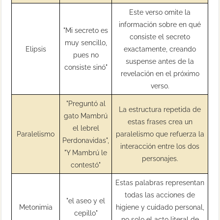
Este verso omite la
información sobre en qué
"Mi secreto es
consiste el secreto
muy sencillo,
Elipsis
exactamente, creando
pues no
suspense antes de la
consiste sinó"
revelación en el próximo
verso.
"Preguntó al
La estructura repetida de
gato Mambrú
estas frases crea un
el lebrel
Paralelismo
paralelismo que refuerza la
Perdonavidas",
interacción entre los dos
"Y Mambrú le
personajes.
contestó"
Estas palabras representan
todas las acciones de
"el aseo y el
Metonimia
higiene y cuidado personal,
cepillo"
no solo el acto literal de