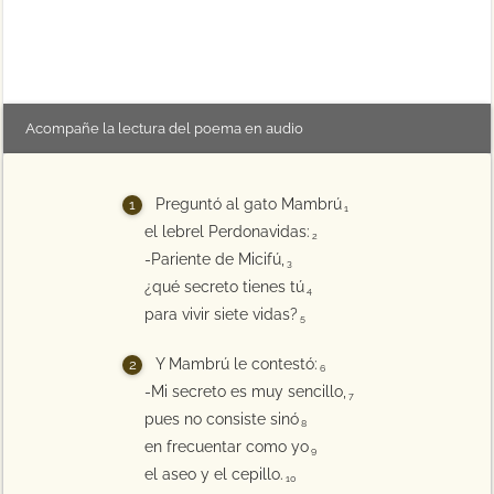
Acompañe la lectura del poema en audio
Preguntó al gato Mambrú
1
el lebrel Perdonavidas:
2
-Pariente de Micifú,
3
¿qué secreto tienes tú
4
para vivir siete vidas?
5
Y Mambrú le contestó:
6
-Mi secreto es muy sencillo,
7
pues no consiste sinó
8
en frecuentar como yo
9
el aseo y el cepillo.
10