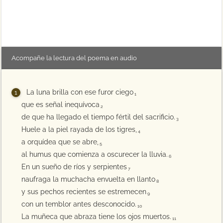
Acompañe la lectura del poema en audio
La luna brilla con ese furor ciego
1
que es señal inequívoca
2
de que ha llegado el tiempo fértil del sacrificio.
3
Huele a la piel rayada de los tigres,
4
a orquídea que se abre,
5
al humus que comienza a oscurecer la lluvia.
6
En un sueño de ríos y serpientes
7
naufraga la muchacha envuelta en llanto
8
y sus pechos recientes se estremecen
9
con un temblor antes desconocido.
10
La muñeca que abraza tiene los ojos muertos.
11