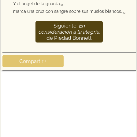
Y el ángel de la guarda
12
marca una cruz con sangre sobre sus muslos blancos.
13
Siguiente:
En
14
consideración a la alegría
,
de Piedad Bonnett
Compartir +