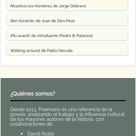
Nosotros los Hombres
, de Jorge Debravo
Reír llorando
, de Juan de Dios Peza
¡Più avanti!
, de Almafuerte (Pedro B. Palacios)
Walking around
, de Pablo Neruda
¿Quiénes somos?
Desde 2013, Poemario es una referencia de la
poesía, analizando el trabajo y la influencia cultural
de los mayores autores de la historia, con
colaboraciones de:
David Rubio