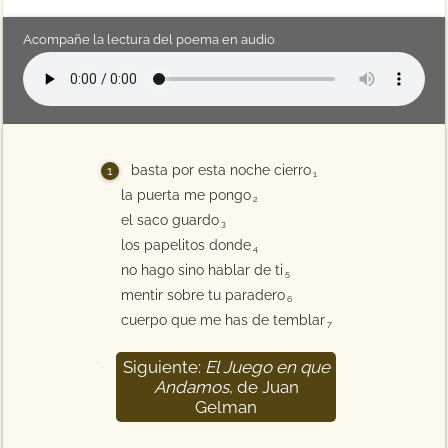
Acompañe la lectura del poema en audio
basta por esta noche cierro
1
la puerta me pongo
2
el saco guardo
3
los papelitos donde
4
no hago sino hablar de ti
5
mentir sobre tu paradero
6
cuerpo que me has de temblar
7
Siguiente:
El Juego en que
8
Andamos
, de Juan
Gelman