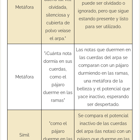
puede ser olvidado o
Metáfora
olvidada,
ignorado, pero que sigue
silenciosa y
estando presente y listo
cubierta de
para ser utilizado.
polvo veíase
el arpa."
Las notas que duermen en
"¡Cuánta nota
las cuerdas del arpa se
dormía en sus
comparan con un pájaro
cuerdas,
durmiendo en las ramas,
Metáfora
como el
una metáfora de la
pájaro
belleza y el potencial que
duerme en las
yace inactivo, esperando
ramas"
ser despertado.
Se compara el potencial
"como el
inactivo de las cuerdas
pájaro
del arpa (las notas) con un
Símil
duerme en las
pájaro que duerme en las