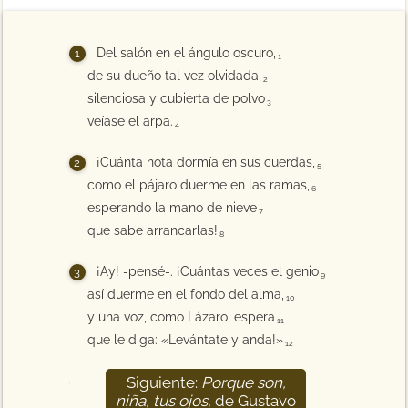
Del salón en el ángulo oscuro,
1
de su dueño tal vez olvidada,
2
silenciosa y cubierta de polvo
3
veíase el arpa.
4
¡Cuánta nota dormía en sus cuerdas,
5
como el pájaro duerme en las ramas,
6
esperando la mano de nieve
7
que sabe arrancarlas!
8
¡Ay! -pensé-. ¡Cuántas veces el genio
9
así duerme en el fondo del alma,
10
y una voz, como Lázaro, espera
11
que le diga: «Levántate y anda!»
12
Siguiente:
Porque son,
13
niña, tus ojos
, de Gustavo