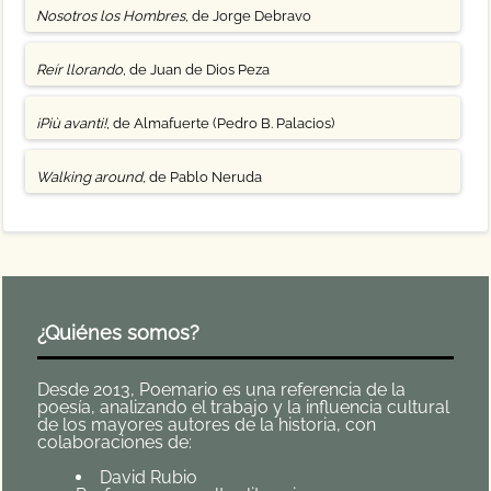
Nosotros los Hombres
, de Jorge Debravo
Reír llorando
, de Juan de Dios Peza
¡Più avanti!
, de Almafuerte (Pedro B. Palacios)
Walking around
, de Pablo Neruda
¿Quiénes somos?
Desde 2013, Poemario es una referencia de la
poesía, analizando el trabajo y la influencia cultural
de los mayores autores de la historia, con
colaboraciones de:
David Rubio