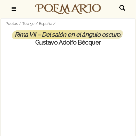
☰
Poetas
Top 50
España
Rima VII – Del salón en el ángulo oscuro
,
Gustavo Adolfo Bécquer