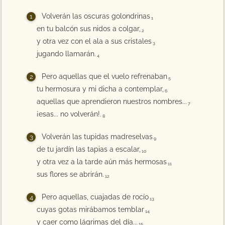
Volverán las oscuras golondrinas
1
en tu balcón sus nidos a colgar,
2
y otra vez con el ala a sus cristales
3
jugando llamarán.
4
Pero aquellas que el vuelo refrenaban
5
tu hermosura y mi dicha a contemplar,
6
aquellas que aprendieron nuestros nombres...
7
¡esas... no volverán!.
8
Volverán las tupidas madreselvas
9
de tu jardín las tapias a escalar,
10
y otra vez a la tarde aún más hermosas
11
sus flores se abrirán.
12
Pero aquellas, cuajadas de rocío
13
cuyas gotas mirábamos temblar
14
y caer como lágrimas del día...
15