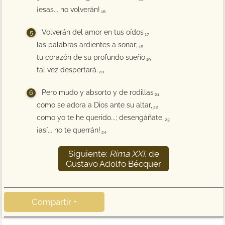
¡esas... no volverán!
16
Volverán del amor en tus oídos
17
las palabras ardientes a sonar;
18
tu corazón de su profundo sueño
19
tal vez despertará.
20
Pero mudo y absorto y de rodillas
21
como se adora a Dios ante su altar,
22
como yo te he querido...; desengáñate,
23
¡así... no te querrán!
24
Siguiente:
Rima XXI
, de
25
Gustavo Adolfo Bécquer
Compartir +